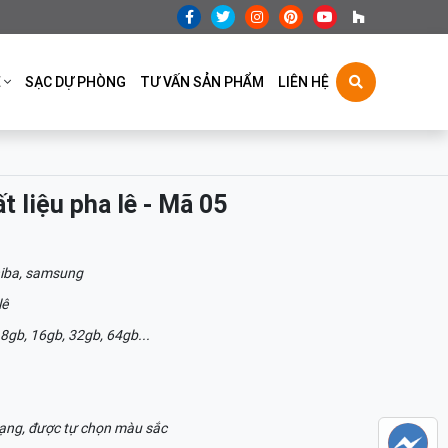
Ệ
SẠC DỰ PHÒNG
TƯ VẤN SẢN PHẨM
LIÊN HỆ
t liệu pha lê - Mã 05
iba, samsung
lê
 8gb, 16gb, 32gb, 64gb...
ạng, được tự chọn màu sắc