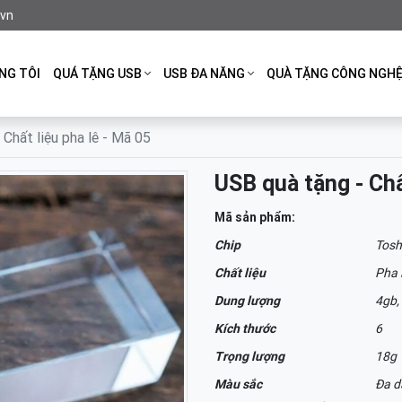
.vn
NG TÔI
QUÁ TẶNG USB
USB ĐA NĂNG
QUÀ TẶNG CÔNG NGH
Chất liệu pha lê - Mã 05
USB quà tặng - Chấ
Mã sản phẩm:
Chip
Tosh
Chất liệu
Pha 
Dung lượng
4gb,
Kích thước
6
Trọng lượng
18g
Màu sắc
Đa d