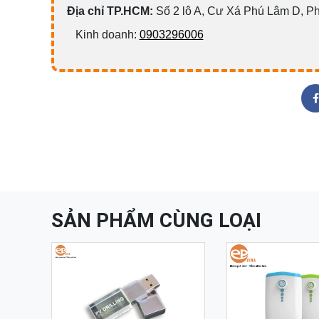
Địa chỉ TP.HCM:
Số 2 lô A, Cư Xá Phú Lâm D, P
Kinh doanh:
0903296006
SẢN PHẨM CÙNG LOẠI