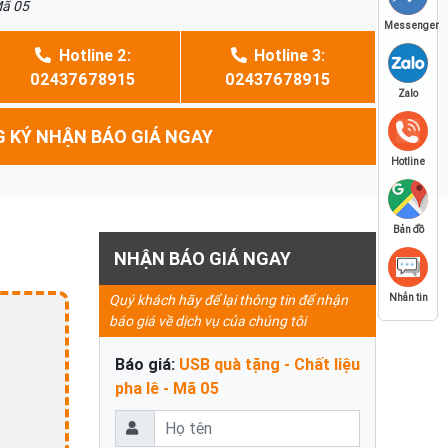
Mã 05
Messenger
Hotline 2:
Hotline 3:
02437678915
02437678915
Zalo
 KÝ NHẬN BÁO GIÁ NGAY
Hotline
Bản đồ
NHẬN BÁO GIÁ NGAY
Quý khách hãy để lại thông tin để nhận
Nhắn tin
báo giá về dịch vụ của chúng tôi
Báo giá:
USB quà tặng - Chất liệu
pha lê - Mã 05