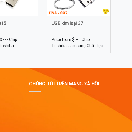
015
USB kim loại 37
$ --> Chip
Price from $ --> Chip
Toshiba,
Toshiba, samsung Chất liệu
 Dung lượng 4gb,
Kim loại Dung lượng 4gb, 8gb,
32gb, 64gb... Kích
16gb, 32gb, 64gb... Màu sắc
ọng lượng 18g
Đa dạng, được tự chọn màu
 dạng, được tự
sắc Quy cách In lưới, khắc
ắc USB mini 015
laser USB kim loại 37 hình
 phê đặc trung tạo
móc khóa - Sản xuất USB kim
CHÚNG TÔI TRÊN MẠNG XÃ HỘI
ấm áp, đằm thằm
loại
 hữu nhưng không
nét cá tính của