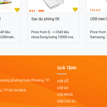
2
Sạc dự phòng 06
USB mini 
hất liệu
Price from $ --> Chất liệu
Price from 
 5200mah
nhựa Dung lượng 10000 mah
Samsung, 
0x90mm
và 20000 mah Màu sắc Đa
Kingston...
 được tự
dạng, được tự chọn màu sắc
8gb, 16gb, 
 cách In
Quy cách In lưới Sạc dự
thước 6 Tr
12 - pin
phòng 06 - pin sạc dự phòng
Màu sắc Đa
tặng in
quà tặng in logo theo yêu
chọn màu s
. Sạc dự
cầu. sạc dự phòng có 2 mức
với màu cà
QUÀ TẶNG
 Có thể in
dung lượng 10000 mah và
cảm giác 
ỏ nhựa ...
20000 mah. In lưới logo ...
của chủ sở
 Phương, phường Xuân Phương, TP
USB GỖ
làm mất đi 
họ.
USB DA
ú, TP Hồ Chí Minh
USB NHỰA
USB CAO SU