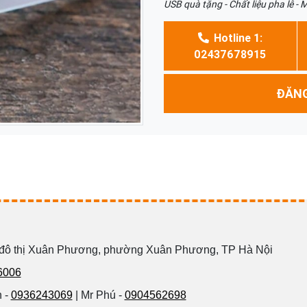
USB quà tặng - Chất liệu pha lê - 
Hotline 1:
02437678915
ĐĂNG
 đô thị Xuân Phương, phường Xuân Phương, TP Hà Nội
6006
 -
0936243069
| Mr Phú -
0904562698