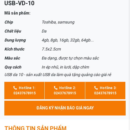
USB-VD-10
Mã sản phẩm:
Chip
Toshiba, samsung
Chất liệu
Da
Dung lượng
4gb, 8gb, 16gb, 32gb, 64gb...
Kích thước
7.5x2.5cm
Màu sắc
Đa dạng, được tự chọn màu sắc
Quy cách
In ép nhũ, in lưới, dập chìm
USB da 10 - sản xuất USB da làm quà tặng quảng cáo giá rẻ
Hotline 1:
Hotline 2:
Hotline 3:
02437678915
02437678915
02437678915
ĐĂNG KÝ NHẬN BÁO GIÁ NGAY
THÔNG TIN SẢN PHẨM