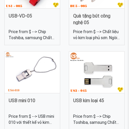
USB-VD-05
Quà tặng bút công
nghệ 05
Price from $ --> Chip
Price from $ --> Chất liệu
Toshiba, samsung Chất
vỏ kim loại phủ sơn. Ngòi
liệu Da Dung lượng 4gb,
bi. Dung lượng 2gb, 4gb,
8gb, 16gb, 32gb, 64gb...
8gb, 16gb, 32gb, 64gb...
Kích thước 6.5*2.0*1.6cm
Màu sắc Đa dạng, được
Màu sắc Đa dạng, được
tự chọn màu sắc Quà
tự chọn màu sắc Quy
tặng bút công nghệ 05
cách In ép nhũ, in lưới, dập
chìm USB da 05 - sản xuất
USB da cao cấp làm quà
tặng khách hàng
USB mini 010
USB kim loại 45
Price from $ --> USB mini
Price from $ --> Chip
010 với thiết kế vỏ kim
Toshiba, samsung Chất
loại độc đáo cùng một
liệu Kim loại Dung lượng