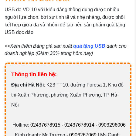
USB da VD-10 với kiểu dáng thông dụng được nhiều
người lựa chọn, bởi sự tinh tế và nhẹ nhàng, được phối
kết hợp giữa da và nhôm để tạo nên sản phẩm quà tặng
USB đọc đáo
>>Xem thêm Bảng giá sản xuất
quà tặng USB
dành cho
doanh nghiệp (Giảm 30% trong hôm nay)
Thông tin liên hệ:
Đ
ịa chỉ Hà Nội:
K23 TT10, đường Foresa 1, Khu đô
thị Xuân Phương, phường Xuân Phương, TP Hà
Nội
Hotline:
02437678915
-
02437678914
-
0903296006
Kinh doanh: Mr Trường -
0906267069
| Ms Oanh