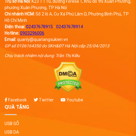
Trụ sở Hà Nội:
K23 TT10, đường Foresa 1, Khu đô thị Xuân Phương,
phường Xuân Phương, TP Hà Nội
Chi nhánh HCM:
Số 2 lô A, Cư Xá Phú Lâm D, Phường Bình Phú, TP
Hồ Chí Minh
Điện thoại:
02437678915
-
02437678914
Hotline:
0903296006
Email:
quanly@quatangsukien.vn
GP số 0106164350 do SKH&ĐT Hà Nội cấp 25/04/2013
Chịu trách nhiệm nội dung: Trần Thị Kiều
Facebook
Twitter
Youtube
QUÀ TẶNG
USB GỖ
USB DA