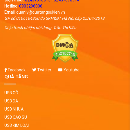
Điện thoại:
02437678915
-
02437678914
Hotline:
0903296006
Email:
quanly@quatangsukien.vn
GP số 0106164350 do SKH&ĐT Hà Nội cấp 25/04/2013
Chịu trách nhiệm nội dung: Trần Thị Kiều
Facebook
Twitter
Youtube
QUÀ TẶNG
USB GỖ
USB DA
USB NHỰA
USB CAO SU
USB KIM LOẠI