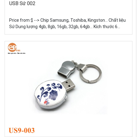
USB Sứ 002
Price from $ --> Chip Samsung, Toshiba, Kingston... Chất liệu
Sứ Dung lượng 4gb, 8gb, 16gb, 32gb, 64gb... Kích thước 6
Trọng lượng 18g Màu sắc Đa dạng, được tự chọn màu sắc
Quy cách In lưới USB Sứ - Sản xuất và in logo theo yêu cầu