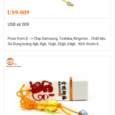
USB sứ 009
Price from $ --> Chip Samsung, Toshiba, Kingston... Chất liệu
Sứ Dung lượng 4gb, 8gb, 16gb, 32gb, 64gb... Kích thước 6
Trọng lượng 18g Màu sắc Đa dạng, được tự chọn màu sắc
Quy cách In lưới USB Sứ - Sản xuất và in logo theo yêu cầu