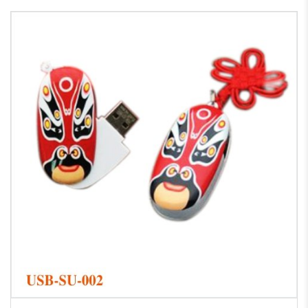
Quy cách In lưới USB Sứ - Sản xuất và in logo theo yêu cầu