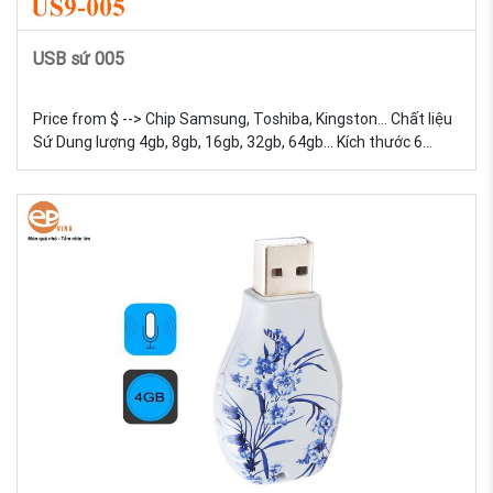
USB sứ 005
Price from $ --> Chip Samsung, Toshiba, Kingston... Chất liệu
Sứ Dung lượng 4gb, 8gb, 16gb, 32gb, 64gb... Kích thước 6
Trọng lượng 18g Màu sắc Đa dạng, được tự chọn màu sắc
Quy cách In lưới USB Sứ - Sản xuất và in logo theo yêu cầu