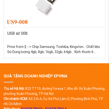
USB sứ 008
Price from $ --> Chip Samsung, Toshiba, Kingston... Chất liệu
Sứ Dung lượng 4gb, 8gb, 16gb, 32gb, 64gb... Kích thước 6
Trọng lượng 18g Màu sắc Đa dạng, được tự chọn màu sắc
Quy cách In lưới USB Sứ - Sản xuất và in logo theo yêu cầu
QUÀ TẶNG DOANH NGHIỆP EPVINA
Trụ sở Hà Nội:
K23 TT10, đường Foresa 1, Khu đô thị Xuân Phương,
phường Xuân Phương, TP Hà Nội
Chi nhánh HCM:
Số 2 lô A, Cư Xá Phú Lâm D, Phường Bình Phú, TP
Hồ Chí Minh