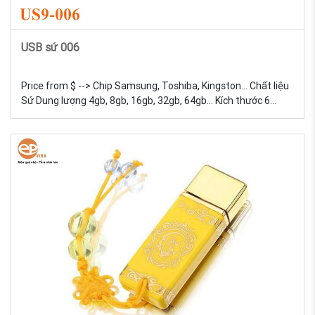
USB sứ 006
Price from $ --> Chip Samsung, Toshiba, Kingston... Chất liệu
Sứ Dung lượng 4gb, 8gb, 16gb, 32gb, 64gb... Kích thước 6
Trọng lượng 18g Màu sắc Đa dạng, được tự chọn màu sắc
Quy cách In lưới USB Sứ - Sản xuất và in logo theo yêu cầu