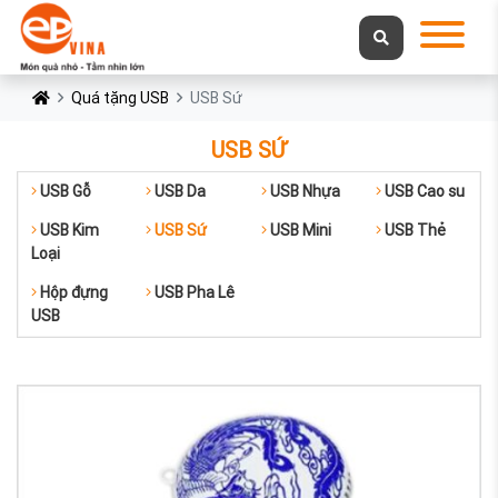
Quá tặng USB
USB Sứ
USB SỨ
USB Gỗ
USB Da
USB Nhựa
USB Cao su
USB Kim
USB Sứ
USB Mini
USB Thẻ
Loại
Hộp đựng
USB Pha Lê
USB