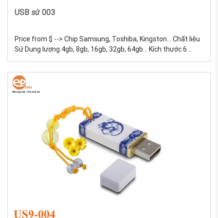
USB sứ 003
Price from $ --> Chip Samsung, Toshiba, Kingston... Chất liệu
Sứ Dung lượng 4gb, 8gb, 16gb, 32gb, 64gb... Kích thước 6
Trọng lượng 18g Màu sắc Đa dạng, được tự chọn màu sắc
Quy cách In lưới USB Sứ - Sản xuất và in logo theo yêu cầu