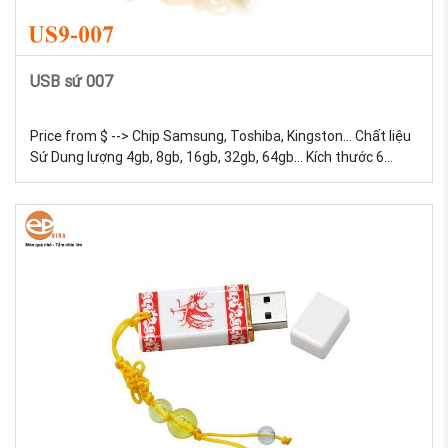
USB sứ 007
Price from $ --> Chip Samsung, Toshiba, Kingston... Chất liệu
Sứ Dung lượng 4gb, 8gb, 16gb, 32gb, 64gb... Kích thước 6
Trọng lượng 18g Màu sắc Đa dạng, được tự chọn màu sắc
USB Sứ - Sản xuất và in logo theo yêu cầu