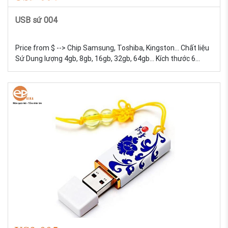
USB sứ 004
Price from $ --> Chip Samsung, Toshiba, Kingston... Chất liệu
Sứ Dung lượng 4gb, 8gb, 16gb, 32gb, 64gb... Kích thước 6
Trọng lượng 18g Màu sắc Đa dạng, được tự chọn màu sắc
Quy cách In lưới USB Sứ - 004 Sản xuất và in logo theo yêu
cầu