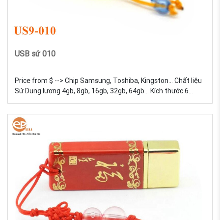
USB sứ 010
Price from $ --> Chip Samsung, Toshiba, Kingston... Chất liệu
Sứ Dung lượng 4gb, 8gb, 16gb, 32gb, 64gb... Kích thước 6
Trọng lượng 18g Màu sắc Đa dạng, được tự chọn màu sắc
Quy cách In lưới USB Sứ - Sản xuất và in logo theo yêu cầu