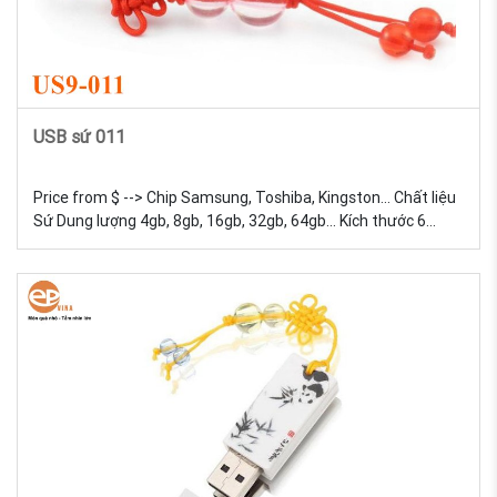
USB sứ 011
Price from $ --> Chip Samsung, Toshiba, Kingston... Chất liệu
Sứ Dung lượng 4gb, 8gb, 16gb, 32gb, 64gb... Kích thước 6
Trọng lượng 18g Màu sắc Đa dạng, được tự chọn màu sắc
Quy cách In lưới USB Sứ - Sản xuất và in logo theo yêu cầu