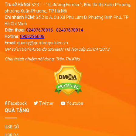
khâu viền; In ấn logo theo
Trụ sở Hà Nội:
K23 TT10, đường Foresa 1, Khu đô thị Xuân Phương,
yêu cầu Pad chuột 04 sử
phường Xuân Phương, TP Hà Nội
dụng tông màu đen mang
Chi nhánh HCM:
Số 2 lô A, Cư Xá Phú Lâm D, Phường Bình Phú, TP
lại sự tinh tế, nhẹ nhàng,
Hồ Chí Minh
cảm giác mạnh mẽ, thích
Điện thoại:
02437678915
-
02437678914
hợp để in hình làm quà
Hotline:
0903296006
tặng cho doanh nghiệp,
Email:
quanly@quatangsukien.vn
bạn ...
GP số 0106164350 do SKH&ĐT Hà Nội cấp 25/04/2013
Chịu trách nhiệm nội dung: Trần Thị Kiều
Facebook
Twitter
Youtube
QUÀ TẶNG
USB GỖ
USB DA