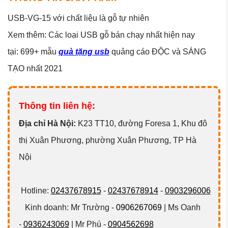
USB-VG-15 với chất liệu là gỗ tự nhiên
Xem thêm: Các loại USB gỗ bán chạy nhất hiện nay
tại: 699+ mẫu
quà tặng usb
quảng cáo ĐỘC và SÁNG
TẠO nhất 2021
Thông tin liên hệ:
Đ
ịa chỉ Hà Nội:
K23 TT10, đường Foresa 1, Khu đô
thị Xuân Phương, phường Xuân Phương, TP Hà
Nội
Hotline:
02437678915
-
02437678914
-
0903296006
Kinh doanh: Mr Trường -
0906267069
| Ms Oanh
-
0936243069
| Mr Phú -
0904562698