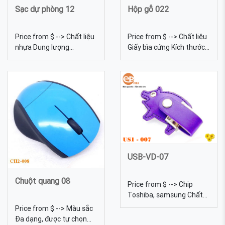
Sạc dự phòng 12
Hộp gỗ 022
Price from $ --> Chất liệu
Price from $ --> Chất liệu
nhựa Dung lượng
Giấy bìa cứng Kích thước
5200mah Kích thước
12,2*4,5*2,3cm Màu sắc
40x20x90mm Màu sắc
Đa dạng, được tự chọn
Đa dạng, được tự chọn
màu sắc Quy cách Hộp
màu sắc Quy cách In lưới
giấy, có phần nhựa trong
Sạc dự phòng 12 - pin sạc
suốt nhìn được USB bên
dự phòng quà tặng in logo
trong Hộp gỗ 022. Hộp
theo yêu cầu. Sạc dự
giấy màu gỗ. Logo in ấn
phòng có vỏ nhựa. Có thể
có thể nhiều màu
in lưới nội dung lên vỏ
nhựa ...
USB-VD-07
Chuột quang 08
Price from $ --> Chip
Toshiba, samsung Chất
liệu Da Dung lượng 4gb,
Price from $ --> Màu sắc
8gb, 16gb, 32gb, 64gb...
Đa dạng, được tự chọn