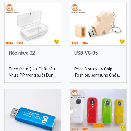
Hộp nhưa 02
USB-VG-05
Price from $ --> Chất liệu
Price from $ --> Chip
Nhựa PP trong suốt Dung
Toshiba, samsung Chất
lượng 4gb, 8gb, 16gb,
liệu Gỗ Dung lượng 4gb,
32gb, 64gb... Kích thước
8gb, 16gb, 32gb, 64gb...
loại nhỏ
Kích thước 64*36*10mm
9,4cm*4,1cm*2cm hoặc
Trọng lượng 12g Màu sắc
loại lớn 16,6*4,5*2cm
Đa dạng, được tự chọn
Màu sắc Đa dạng, được
màu sắc Quy cách In lưới,
tự chọn màu sắc Quy
khắc laser USB-VG-05 với
cách Có thể in ấn logo 1-2
thiết kế độ đáo, sáng tạo
màu trên mặt nhưng nếu