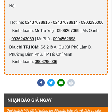
Nội
Hotline:
02437678915
-
02437678914
-
0903296006
Kinh doanh: Mr Trường -
0906267069
| Ms Oanh
-
0936243069
| Mr Phú -
0904562698
Địa chỉ TP.HCM:
Số 2 lô A, Cư Xá Phú Lâm D,
Phường Bình Phú, TP Hồ Chí Minh
Kinh doanh:
0903296006
NHẬN BÁO GIÁ NGAY
Quý khách hãy để lại thông tin để nhận báo giá về dịch vụ của