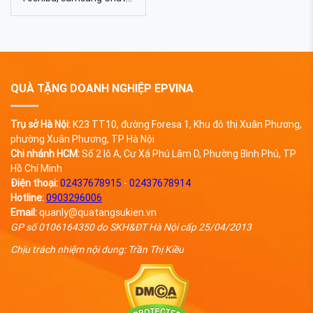
liệu Gỗ Dung lượng 4gb,
8gb, 16gb, 32gb, 64gb...
Kích thước 46*22mm
Trọng lượng 15g Màu sắc
Đa dạng, được tự chọn
màu sắc Quy cách In lưới,
QUÀ TẶNG DOANH NGHIỆP EPVINA
khắc laser USB-VG-07 do
EPVINA sản xuất trực tiếp
Trụ sở Hà Nội:
K23 TT10, đường Foresa 1, Khu đô thị Xuân Phương,
phường Xuân Phương, TP Hà Nội
Chi nhánh HCM:
Số 2 lô A, Cư Xá Phú Lâm D, Phường Bình Phú, TP
Hồ Chí Minh
Điện thoại:
02437678915
-
02437678914
Hotline:
0903296006
Email:
quanly@quatangsukien.vn
GP số 0106164350 do SKH&ĐT Hà Nội cấp 25/04/2013
Chịu trách nhiệm nội dung: Trần Thị Kiều