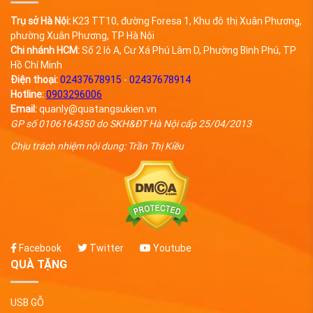
18 - USB vỏ gỗ đẹp khắc
Trụ sở Hà Nội:
K23 TT10, đường Foresa 1, Khu đô thị Xuân Phương,
nội dung theo yêu cầu
phường Xuân Phương, TP Hà Nội
Chi nhánh HCM:
Số 2 lô A, Cư Xá Phú Lâm D, Phường Bình Phú, TP
Hồ Chí Minh
Điện thoại:
02437678915
-
02437678914
Hotline:
0903296006
Email:
quanly@quatangsukien.vn
GP số 0106164350 do SKH&ĐT Hà Nội cấp 25/04/2013
Chịu trách nhiệm nội dung: Trần Thị Kiều
Facebook
Twitter
Youtube
QUÀ TẶNG
USB GỖ