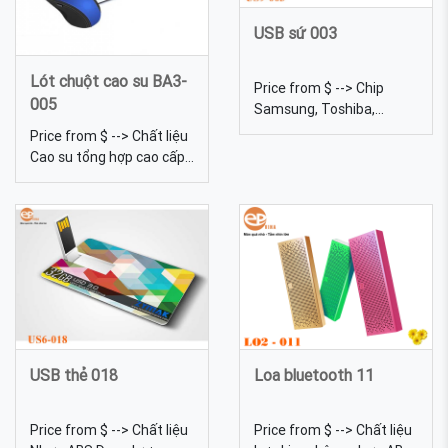
USB sứ 003
Lót chuột cao su BA3-
Price from $ --> Chip
005
Samsung, Toshiba,
Kingston... Chất liệu Sứ
Price from $ --> Chất liệu
Dung lượng 4gb, 8gb,
Cao su tổng hợp cao cấp
16gb, 32gb, 64gb... Kích
phủ vải Màu sắc Đa dạng,
thước 6 Trọng lượng 18g
được tự chọn màu sắc
Màu sắc Đa dạng, được
Quy cách Khâu viền, hoặc
tự chọn màu sắc Quy
không khâu viền; In ấn
cách In lưới USB Sứ - Sản
logo theo yêu cầu
xuất và in logo theo yêu
cầu
USB thẻ 018
Loa bluetooth 11
Price from $ --> Chất liệu
Price from $ --> Chất liệu