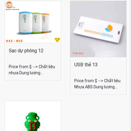
dạng, được tự chọn màu
Kích thước 65*22*13mm
sắc USB pha lê 09 chất
Trọng lượng 24g Màu sắc
lượng số 1 Việt Nam
Đa dạng, được tự chọn
màu sắc Quy cách In lưới,
khắc laser USB Gỗ US2-
014-P, nhận in Logo theo
yêu cầu
Sạc dự phòng 12
USB thẻ 13
Price from $ --> Chất liệu
nhựa Dung lượng
5200mah Kích thước
Price from $ --> Chất liệu
40x20x90mm Màu sắc
Nhựa ABS Dung lượng
Đa dạng, được tự chọn
4gb, 8gb, 16gb, 32gb,
màu sắc Quy cách In lưới
64gb... Kích thước
Sạc dự phòng 12 - pin sạc
85*35mm Màu sắc Đa
dự phòng quà tặng in logo
dạng, được tự chọn màu
theo yêu cầu. Sạc dự
sắc
phòng có vỏ nhựa. Có thể
in lưới nội dung lên vỏ