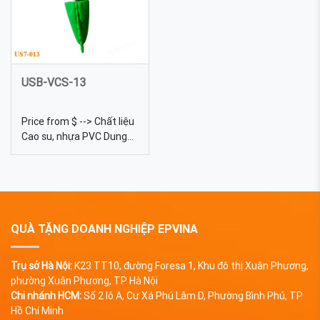
nhựa ...
USB-VCS-13
Price from $ --> Chất liệu
Cao su, nhựa PVC Dung
lượng 4gb, 8gb, 16gb,
32gb, 64gb... Màu sắc Đa
dạng, được tự chọn màu
sắc Quy cách In lưới
QUÀ TẶNG DOANH NGHIỆP EPVINA
Trụ sở Hà Nội:
K23 TT10, đường Foresa 1, Khu đô thị Xuân Phương,
phường Xuân Phương, TP Hà Nội
Chi nhánh HCM:
Số 2 lô A, Cư Xá Phú Lâm D, Phường Bình Phú, TP
Hồ Chí Minh