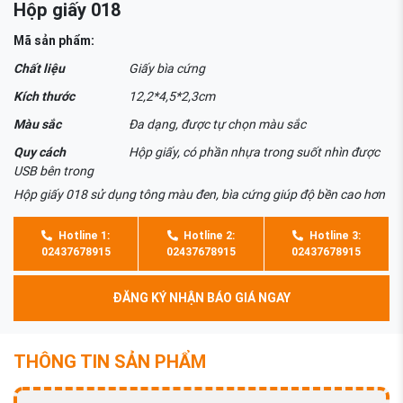
Hộp giấy 018
Mã sản phẩm:
Chất liệu
Giấy bìa cứng
Kích thước
12,2*4,5*2,3cm
Màu sắc
Đa dạng, được tự chọn màu sắc
Quy cách
Hộp giấy, có phần nhựa trong suốt nhìn được
USB bên trong
Hộp giấy 018 sử dụng tông màu đen, bìa cứng giúp độ bền cao hơn
Hotline 1:
Hotline 2:
Hotline 3:
02437678915
02437678915
02437678915
ĐĂNG KÝ NHẬN BÁO GIÁ NGAY
THÔNG TIN SẢN PHẨM