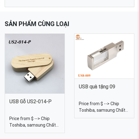
SẢN PHẨM CÙNG LOẠI
USB quà tặng 09
USB Gỗ US2-014-P
Price from $ --> Chip
Toshiba, samsung Chất
liệu Pha lê Dung lượng
Price from $ --> Chip
4gb, 8gb, 16gb, 32gb,
Toshiba, samsung Chất
64gb... Kích thước 6 Trọng
liệu Gỗ Dung lượng 4gb,
lượng 18g Màu sắc Đa
8gb, 16gb, 32gb, 64gb...