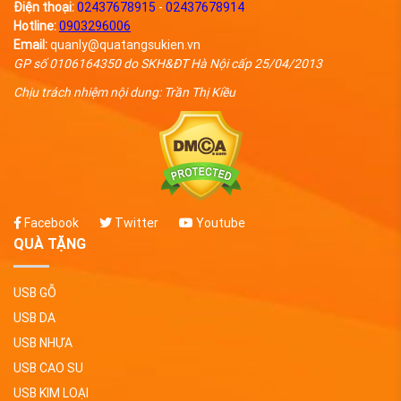
Điện thoại:
02437678915
-
02437678914
Hotline:
0903296006
Email:
quanly@quatangsukien.vn
GP số 0106164350 do SKH&ĐT Hà Nội cấp 25/04/2013
Chịu trách nhiệm nội dung: Trần Thị Kiều
Facebook
Twitter
Youtube
QUÀ TẶNG
USB GỖ
USB DA
USB NHỰA
USB CAO SU
USB KIM LOẠI