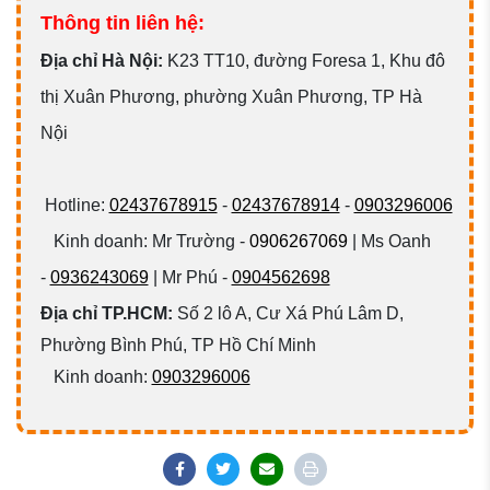
Thông tin liên hệ:
Đ
ịa chỉ Hà Nội:
K23 TT10, đường Foresa 1, Khu đô
thị Xuân Phương, phường Xuân Phương, TP Hà
Nội
Hotline:
02437678915
-
02437678914
-
0903296006
Kinh doanh: Mr Trường -
0906267069
| Ms Oanh
-
0936243069
| Mr Phú -
0904562698
Địa chỉ TP.HCM:
Số 2 lô A, Cư Xá Phú Lâm D,
Phường Bình Phú, TP Hồ Chí Minh
Kinh doanh:
0903296006