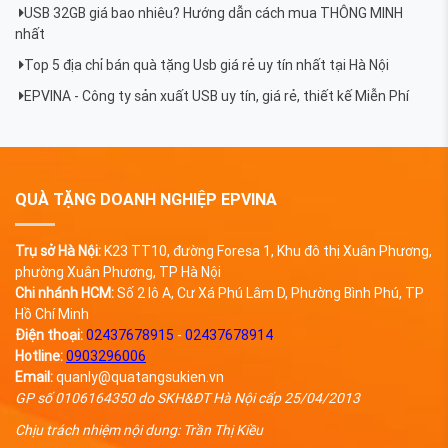
USB 32GB giá bao nhiêu? Hướng dẫn cách mua THÔNG MINH
nhất
​Top 5 địa chỉ bán quà tặng Usb giá rẻ uy tín nhất tại Hà Nội
EPVINA - Công ty sản xuất USB uy tín, giá rẻ, thiết kế Miễn Phí
QUÀ TẶNG DOANH NGHIỆP EPVINA
Trụ sở Hà Nội:
K23 TT10, đường Foresa 1, Khu đô thị Xuân Phương,
phường Xuân Phương, TP Hà Nội
Chi nhánh HCM:
Số 2 lô A, Cư Xá Phú Lâm D, Phường Bình Phú, TP
Hồ Chí Minh
Điện thoại:
02437678915
-
02437678914
Hotline:
0903296006
Email:
quanly@quatangsukien.vn
GP số 0106164350 do SKH&ĐT Hà Nội cấp 25/04/2013
Chịu trách nhiệm nội dung: Trần Thị Kiều