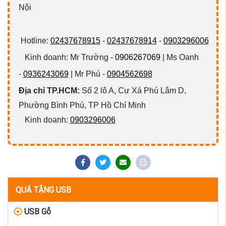
Nội
Hotline:
02437678915
-
02437678914
-
0903296006
Kinh doanh: Mr Trường -
0906267069
| Ms Oanh
-
0936243069
| Mr Phú -
0904562698
Địa chỉ TP.HCM:
Số 2 lô A, Cư Xá Phú Lâm D,
Phường Bình Phú, TP Hồ Chí Minh
Kinh doanh:
0903296006
QUÁ TẶNG USB
USB Gỗ