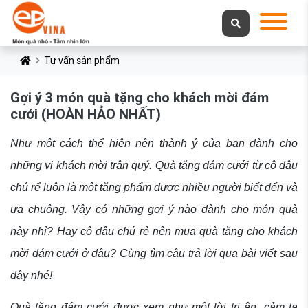
Tư vấn sản phẩm
Gợi ý 3 món quà tặng cho khách mời đám
cưới (HOÀN HẢO NHẤT)
Như một cách thể hiện nên thành ý của bạn dành cho
những vị khách mời trân quý. Quà tặng đám cưới từ cô dâu
chú rể luôn là một tặng phẩm được nhiều người biết đến và
ưa chuộng. Vậy có những gợi ý nào dành cho món quà
này nhỉ? Hay cô dâu chú rẻ nên mua quà tặng cho khách
mời đám cưới ở đâu? Cùng tìm câu trả lời qua bài viết sau
đây nhé!
Quà tặng đám cưới được xem như một lời tri ân, cảm tạ