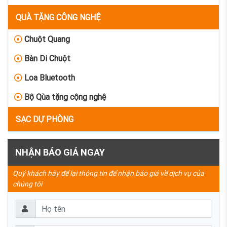
QUÀ TẶNG CÔNG NGHỆ
Chuột Quang
Bàn Di Chuột
Loa Bluetooth
Bộ Qùa tặng cộng nghệ
SẠC DỰ PHÒNG
NHẬN BÁO GIÁ NGAY
Quý khách hãy để lại thông tin để nhận báo giá về dịch vụ của
chúng tôi