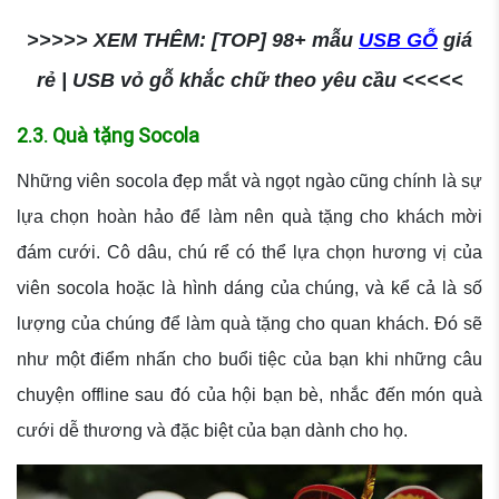
>>>>> XEM THÊM: [TOP] 98+ mẫu
USB GỖ
giá
rẻ | USB vỏ gỗ khắc chữ theo yêu cầu <<<<<
2.3. Quà tặng Socola
Những viên socola đẹp mắt và ngọt ngào cũng chính là sự
lựa chọn hoàn hảo để làm nên quà tặng cho khách mời
đám cưới. Cô dâu, chú rể có thể lựa chọn hương vị của
viên socola hoặc là hình dáng của chúng, và kể cả là số
lượng của chúng để làm quà tặng cho quan khách. Đó sẽ
như một điểm nhấn cho buổi tiệc của bạn khi những câu
chuyện offline sau đó của hội bạn bè, nhắc đến món quà
cưới dễ thương và đặc biệt của bạn dành cho họ.