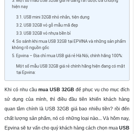
3. Một số mẫu USB 32GB giá rẻ đang rất được ưa chuộng
hiện nay
3.1. USB mini 32GB nhỏ nhắn, tiện dụng
3.2. USB 32GB vỏ gỗ mẫu mã đẹp
3.3. USB 32GB vỏ nhựa bền bỉ
4. So sánh khi mua USB 32GB tại EPVINA và những sản phẩm
không rõ nguồn gốc
5. Epvina – Địa chỉ mua USB giá rẻ Hà Nội, chính hãng 100%:
Một số mẫu USB 32GB giá rẻ chính hãng hiện đang có mặt
tại Epvina:
Khi có nhu cầu
mua USB 32GB
để phục vụ cho mục đích
sử dụng của mình, thì điều đầu tiên khiến khách hàng
quan tâm chính là USB 32GB giá bao nhiêu tiền? rồi đến
chất lượng sản phẩm, nó có những loại nào... Và hôm nay,
Epvina sẽ tư vấn cho quý khách hàng cách chọn mua
USB