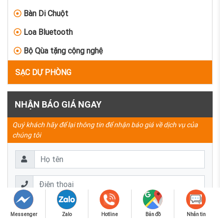
Bàn Di Chuột
Loa Bluetooth
Bộ Qùa tặng cộng nghệ
SẠC DỰ PHÒNG
NHẬN BÁO GIÁ NGAY
Quý khách hãy để lại thông tin để nhận báo giá về dịch vụ của
chúng tôi
Messenger
Zalo
Hotline
Bản đồ
Nhắn tin