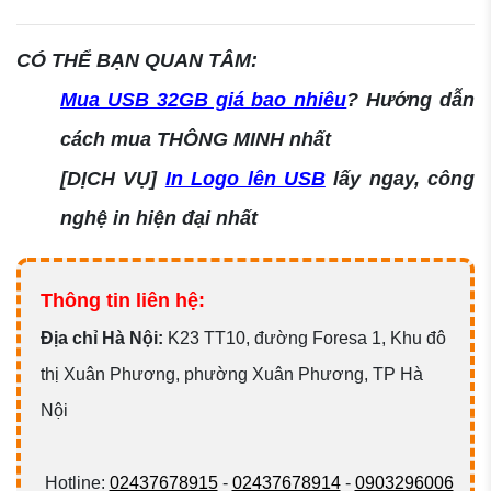
CÓ THỂ BẠN QUAN TÂM:
Mua USB 32GB giá bao nhiêu
? Hướng dẫn
cách mua THÔNG MINH nhất
[DỊCH VỤ]
In Logo lên USB
lấy ngay, công
nghệ in hiện đại nhất
Thông tin liên hệ:
Đ
ịa chỉ Hà Nội:
K23 TT10, đường Foresa 1, Khu đô
thị Xuân Phương, phường Xuân Phương, TP Hà
Nội
Hotline:
02437678915
-
02437678914
-
0903296006