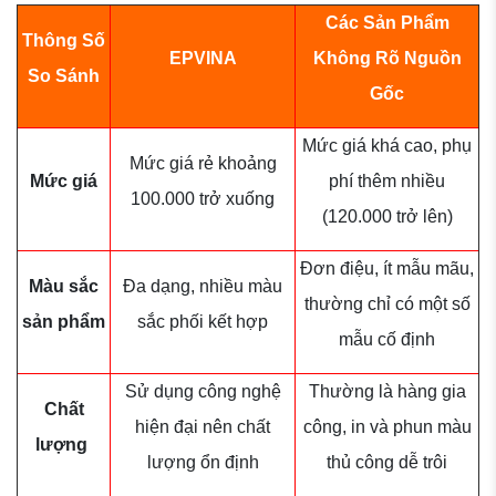
Các Sản Phẩm
Thông Số
EPVINA
Không Rõ Nguồn
So Sánh
Gốc
Mức giá khá cao, phụ
Mức giá rẻ khoảng
Mức giá
phí thêm nhiều
100.000 trở xuống
(120.000 trở lên)
Đơn điệu, ít mẫu mãu,
Màu sắc
Đa dạng, nhiều màu
thường chỉ có một số
sản phẩm
sắc phối kết hợp
mẫu cố định
Sử dụng công nghệ
Thường là hàng gia
Chất
hiện đại nên chất
công, in và phun màu
lượng
lượng ổn định
thủ công dễ trôi