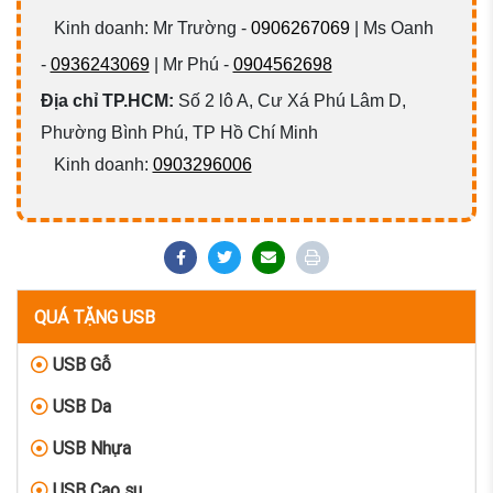
Kinh doanh: Mr Trường -
0906267069
| Ms Oanh
-
0936243069
| Mr Phú -
0904562698
Địa chỉ TP.HCM:
Số 2 lô A, Cư Xá Phú Lâm D,
Phường Bình Phú, TP Hồ Chí Minh
Kinh doanh:
0903296006
QUÁ TẶNG USB
USB Gỗ
USB Da
USB Nhựa
USB Cao su