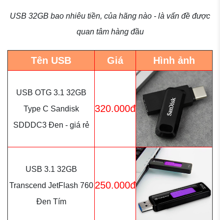
USB 32GB bao nhiêu tiền, của hãng nào - là vấn đề được
quan tâm hàng đầu
Tên USB
Giá
Hình ảnh
USB OTG 3.1 32GB
320.000đ
Type C Sandisk
SDDDC3 Đen - giá rẻ
USB 3.1 32GB
250.000đ
Transcend JetFlash 760
Đen Tím