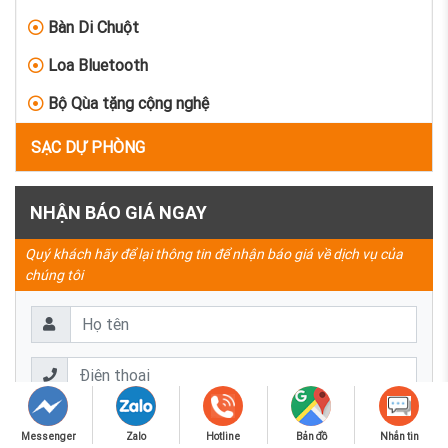
Bàn Di Chuột
Loa Bluetooth
Bộ Qùa tặng cộng nghệ
SẠC DỰ PHÒNG
NHẬN BÁO GIÁ NGAY
Quý khách hãy để lại thông tin để nhận báo giá về dịch vụ của
chúng tôi
Messenger
Zalo
Hotline
Bản đồ
Nhắn tin