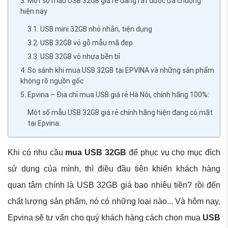
3. Một số mẫu USB 32GB giá rẻ đang rất được ưa chuộng
hiện nay
3.1. USB mini 32GB nhỏ nhắn, tiện dụng
3.2. USB 32GB vỏ gỗ mẫu mã đẹp
3.3. USB 32GB vỏ nhựa bền bỉ
4. So sánh khi mua USB 32GB tại EPVINA và những sản phẩm
không rõ nguồn gốc
5. Epvina – Địa chỉ mua USB giá rẻ Hà Nội, chính hãng 100%:
Một số mẫu USB 32GB giá rẻ chính hãng hiện đang có mặt
tại Epvina:
Khi có nhu cầu
mua USB 32GB
để phục vụ cho mục đích
sử dụng của mình, thì điều đầu tiên khiến khách hàng
quan tâm chính là USB 32GB giá bao nhiêu tiền? rồi đến
chất lượng sản phẩm, nó có những loại nào... Và hôm nay,
Epvina sẽ tư vấn cho quý khách hàng cách chọn mua
USB