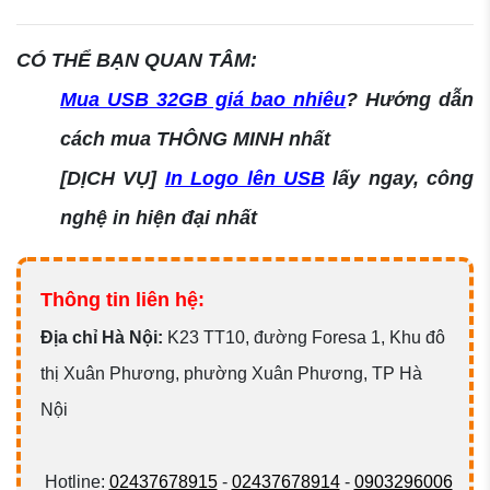
CÓ THỂ BẠN QUAN TÂM:
Mua USB 32GB giá bao nhiêu
? Hướng dẫn
cách mua THÔNG MINH nhất
[DỊCH VỤ]
In Logo lên USB
lấy ngay, công
nghệ in hiện đại nhất
Thông tin liên hệ:
Đ
ịa chỉ Hà Nội:
K23 TT10, đường Foresa 1, Khu đô
thị Xuân Phương, phường Xuân Phương, TP Hà
Nội
Hotline:
02437678915
-
02437678914
-
0903296006