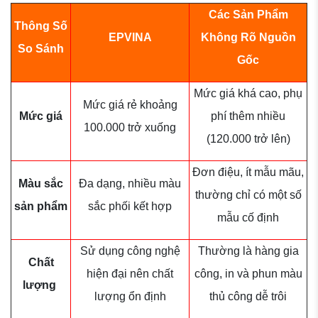
Các Sản Phẩm
Thông Số
EPVINA
Không Rõ Nguồn
So Sánh
Gốc
Mức giá khá cao, phụ
Mức giá rẻ khoảng
Mức giá
phí thêm nhiều
100.000 trở xuống
(120.000 trở lên)
Đơn điệu, ít mẫu mãu,
Màu sắc
Đa dạng, nhiều màu
thường chỉ có một số
sản phẩm
sắc phối kết hợp
mẫu cố định
Sử dụng công nghệ
Thường là hàng gia
Chất
hiện đại nên chất
công, in và phun màu
lượng
lượng ổn định
thủ công dễ trôi