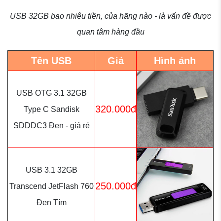
USB 32GB bao nhiêu tiền, của hãng nào - là vấn đề được
quan tâm hàng đầu
Tên USB
Giá
Hình ảnh
USB OTG 3.1 32GB
320.000đ
Type C Sandisk
SDDDC3 Đen - giá rẻ
USB 3.1 32GB
250.000đ
Transcend JetFlash 760
Đen Tím