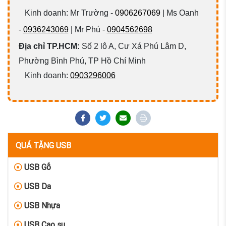
Kinh doanh: Mr Trường -
0906267069
| Ms Oanh
-
0936243069
| Mr Phú -
0904562698
Địa chỉ TP.HCM:
Số 2 lô A, Cư Xá Phú Lâm D,
Phường Bình Phú, TP Hồ Chí Minh
Kinh doanh:
0903296006
QUÁ TẶNG USB
USB Gỗ
USB Da
USB Nhựa
USB Cao su