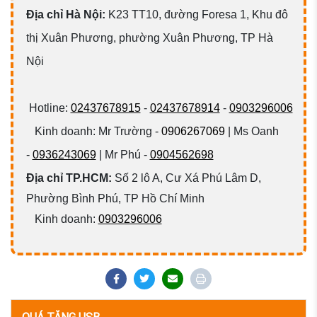
Đ
ịa chỉ Hà Nội:
K23 TT10, đường Foresa 1, Khu đô
thị Xuân Phương, phường Xuân Phương, TP Hà
Nội
Hotline:
02437678915
-
02437678914
-
0903296006
Kinh doanh: Mr Trường -
0906267069
| Ms Oanh
-
0936243069
| Mr Phú -
0904562698
Địa chỉ TP.HCM:
Số 2 lô A, Cư Xá Phú Lâm D,
Phường Bình Phú, TP Hồ Chí Minh
Kinh doanh:
0903296006
QUÁ TẶNG USB