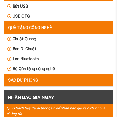
Bút USB
USB OTG
QUÀ TẶNG CÔNG NGHỆ
Chuột Quang
Bàn Di Chuột
Loa Bluetooth
Bộ Qùa tặng cộng nghệ
SẠC DỰ PHÒNG
NHẬN BÁO GIÁ NGAY
Quý khách hãy để lại thông tin để nhận báo giá về dịch vụ của
chúng tôi