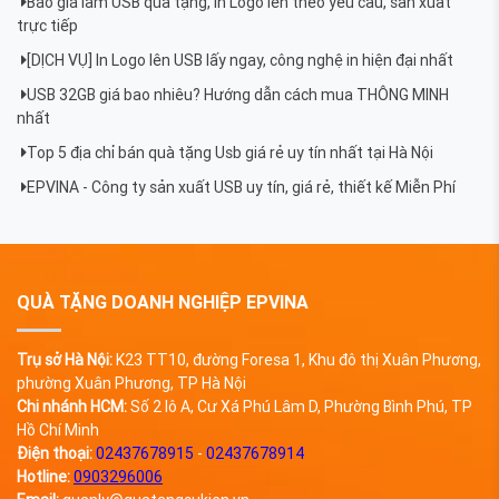
Báo giá làm USB quà tặng, in Logo lên theo yêu cầu, sản xuất
trực tiếp
[DỊCH VỤ] In Logo lên USB lấy ngay, công nghệ in hiện đại nhất
USB 32GB giá bao nhiêu? Hướng dẫn cách mua THÔNG MINH
nhất
​Top 5 địa chỉ bán quà tặng Usb giá rẻ uy tín nhất tại Hà Nội
EPVINA - Công ty sản xuất USB uy tín, giá rẻ, thiết kế Miễn Phí
QUÀ TẶNG DOANH NGHIỆP EPVINA
Trụ sở Hà Nội:
K23 TT10, đường Foresa 1, Khu đô thị Xuân Phương,
phường Xuân Phương, TP Hà Nội
Chi nhánh HCM:
Số 2 lô A, Cư Xá Phú Lâm D, Phường Bình Phú, TP
Hồ Chí Minh
Điện thoại:
02437678915
-
02437678914
Hotline:
0903296006