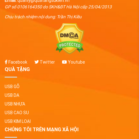
Email:
quanly@quatangsukien.vn
GP số 0106164350 do SKH&ĐT Hà Nội cấp 25/04/2013
Chịu trách nhiệm nội dung: Trần Thị Kiều
Facebook
Twitter
Youtube
QUÀ TẶNG
USB GỖ
USB DA
USB NHỰA
USB CAO SU
USB KIM LOẠI
CHÚNG TÔI TRÊN MẠNG XÃ HỘI