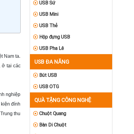
USB Sứ
USB Mini
USB Thẻ
Hộp đựng USB
USB Pha Lê
ệt Nam ta.
USB ĐA NĂNG
 ở tại các
Bút USB
USB OTG
anh nghiệp
QUÀ TẶNG CÔNG NGHỆ
 kiện đính
Chuột Quang
 Trung thu
Bàn Di Chuột