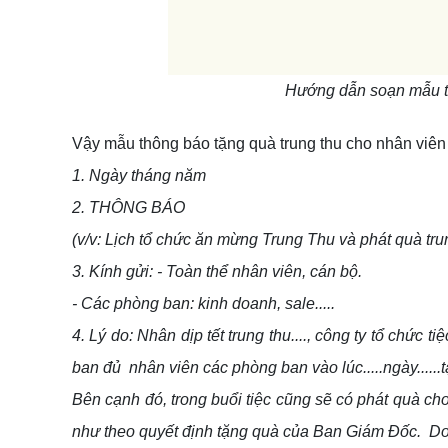
Hướng dẫn soạn mẫu th
Vậy mẫu thông báo tặng quà trung thu cho nhân viên 
1. Ngày tháng năm
2. THÔNG BÁO
(v/v: Lịch tổ chức ăn mừng Trung Thu và phát quà tru
3. Kính gửi: - Toàn thể nhân viên, cán bộ.
- Các phòng ban: kinh doanh, sale.....
4. Lý do: Nhân dịp tết trung thu...., công ty tổ chứ
ban đủ nhân viên các phòng ban vào lúc.....ngày......tại.
Bên cạnh đó, trong buổi tiệc cũng sẽ có phát quà c
như theo quyết định tặng quà của Ban Giám Đốc. Do đ