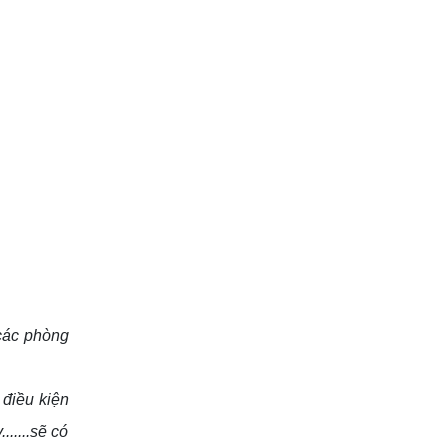
 các phòng
 điều kiện
.....sẽ có