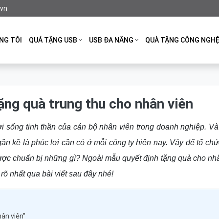
.vn
NG TÔI
QUÁ TẶNG USB
USB ĐA NĂNG
QUÀ TẶNG CÔNG NGH
ặng quà trung thu cho nhân viên
i sống tinh thần của cán bộ nhân viên trong doanh nghiệp. Và
gần kề là phúc lợi cần có ở mỗi công ty hiện nay. Vậy để tổ chứ
được chuẩn bị những gì? Ngoài mẫu quyết định tặng quà cho nhâ
rõ nhất qua bài viết sau đây nhé!
hân viên”