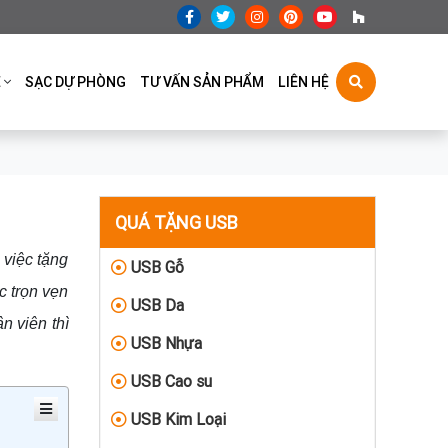
Ệ
SẠC DỰ PHÒNG
TƯ VẤN SẢN PHẨM
LIÊN HỆ
QUÁ TẶNG USB
 việc tặng
USB Gỗ
c trọn vẹn
USB Da
n viên thì
USB Nhựa
USB Cao su
USB Kim Loại