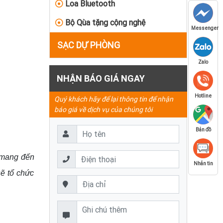
Loa Bluetooth
Bộ Qùa tặng cộng nghệ
Messenger
SẠC DỰ PHÒNG
Zalo
NHẬN BÁO GIÁ NGAY
Hotline
Quý khách hãy để lại thông tin để nhận
báo giá về dịch vụ của chúng tôi
Bản đồ
n mang đến
Nhắn tin
sẽ tổ chức