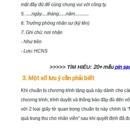
mặt đầy đủ để cùng chung vui với công ty.
5. .....ngày.....tháng......năm............
6. Trưởng phòng nhân sự (ký tên)
7. Ghi chú: nơi nhận
- Như trên
- Lưu: HCNS
20+ mẫu
pin sạ
>>>>> TÌM HIỂU:
3. Một số lưu ý cần phải biết
Khi chuẩn bị chương trình tặng quà này dành cho cán
chương trình, trình duyệt và thông báo đầy đủ đến vớ
với 2 loại giấy tờ quan trọng chuẩn bị này chính là 
quà trung thu cho nhân viên” sau khi quyết định đã 