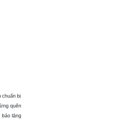
n chuẩn bị
 đừng quên
g báo tặng