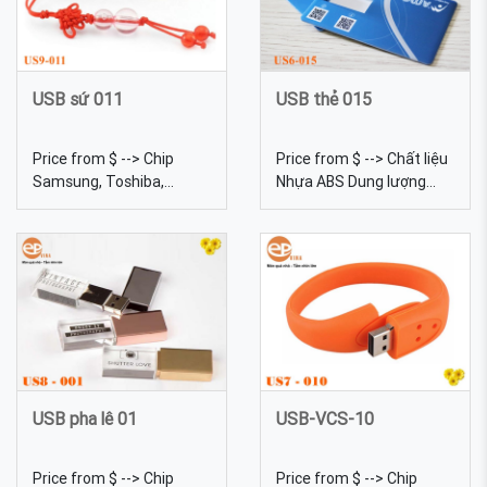
USB sứ 011
USB thẻ 015
Price from $ --> Chip
Price from $ --> Chất liệu
Samsung, Toshiba,
Nhựa ABS Dung lượng
Kingston... Chất liệu Sứ
4gb, 8gb, 16gb, 32gb,
Dung lượng 4gb, 8gb,
64gb... Kích thước
16gb, 32gb, 64gb... Kích
85*35mm Màu sắc Đa
thước 6 Trọng lượng 18g
dạng, được tự chọn màu
Màu sắc Đa dạng, được
sắc
tự chọn màu sắc Quy
cách In lưới USB Sứ - Sản
xuất và in logo theo yêu
cầu
USB pha lê 01
USB-VCS-10
Price from $ --> Chip
Price from $ --> Chip