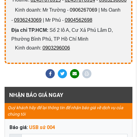
Kinh doanh: Mr Trường -
0906267069
| Ms Oanh
-
0936243069
| Mr Phú -
0904562698
Địa chỉ TP.HCM:
Số 2 lô A, Cư Xá Phú Lâm D,
Phường Bình Phú, TP Hồ Chí Minh
Kinh doanh:
0903296006
NHẬN BÁO GIÁ NGAY
Quý khách hãy để lại thông tin để nhận báo giá về dịch vụ của
chúng tôi
Báo giá:
USB sứ 004