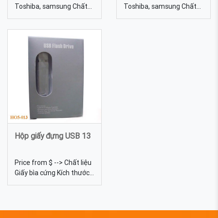
Toshiba, samsung Chất
Toshiba, samsung Chất
liệu Pha lê Dung lượng
liệu Cao su, nhựa PVC
4gb, 8gb, 16gb, 32gb,
Dung lượng 4gb, 8gb,
64gb... USB pha lê 01 -
16gb, 32gb, 64gb... Màu
Cung cấp USB pha lê cao
sắc Đa dạng, được tự
cấp làm quà tặng khách
chọn màu sắc Quy cách In
hàng
lưới USB cao su 10 - sản
xuất USB vỏ cao su quà
tặng quảng cáo tại
EPVINA
Hộp giấy đựng USB 13
Price from $ --> Chất liệu
Giấy bìa cứng Kích thước
12,2*4,5*2,3cm Màu sắc
Đa dạng, được tự chọn
màu sắc Quy cách Hộp
giấy, có phần nhựa trong