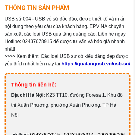
THÔNG TIN SẢN PHẨM
USB sứ 004 - USB vỏ sứ độc đáo, được thiết kế và in ấn
nội dung theo yêu cầu của khách hàng. EPVINA chuyên
sản xuất các loại USB quà tặng quảng cáo. Liên hệ ngay
Hotline: 02437678915 để được tư vấn và báo giá nhanh
nhất!
>>>> Xem thêm: Các loại USB sứ có kiểu dáng đẹp được
yêu thích nhất hiện nay tại
https://quatangusb.vn/usb-su/​
Thông tin liên hệ:
Đ
ịa chỉ Hà Nội:
K23 TT10, đường Foresa 1, Khu đô
thị Xuân Phương, phường Xuân Phương, TP Hà
Nội
Hotline:
02437678915
-
02437678914
-
0903296006