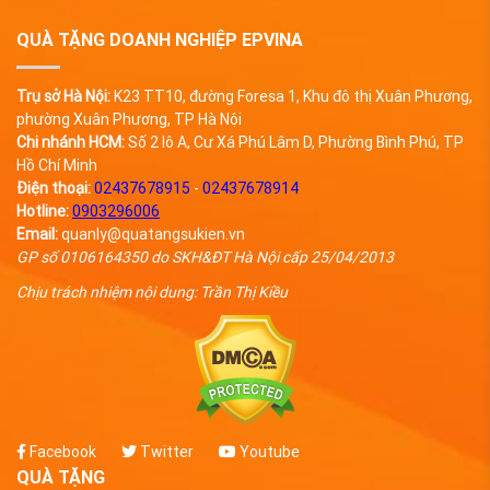
suốt nhìn được USB bên
trong Hộp giấy đựng USB
QUÀ TẶNG DOANH NGHIỆP EPVINA
13 dễ dàng sử dụng, độ
bền ổn
Trụ sở Hà Nội:
K23 TT10, đường Foresa 1, Khu đô thị Xuân Phương,
phường Xuân Phương, TP Hà Nội
Chi nhánh HCM:
Số 2 lô A, Cư Xá Phú Lâm D, Phường Bình Phú, TP
Hồ Chí Minh
Điện thoại:
02437678915
-
02437678914
Hotline:
0903296006
Email:
quanly@quatangsukien.vn
GP số 0106164350 do SKH&ĐT Hà Nội cấp 25/04/2013
Chịu trách nhiệm nội dung: Trần Thị Kiều
Facebook
Twitter
Youtube
QUÀ TẶNG