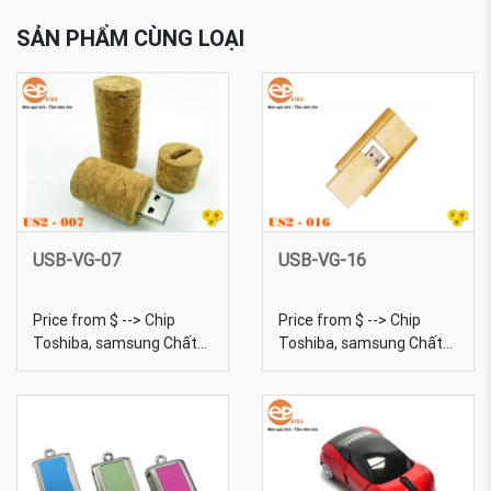
SẢN PHẨM CÙNG LOẠI
USB-VG-07
USB-VG-16
Price from $ --> Chip
Price from $ --> Chip
Toshiba, samsung Chất
Toshiba, samsung Chất
liệu Gỗ Dung lượng 4gb,
liệu Gỗ Dung lượng 4gb,
8gb, 16gb, 32gb, 64gb...
8gb, 16gb, 32gb, 64gb...
Kích thước 46*22mm
Kích thước 60*33*10mm
Trọng lượng 15g Màu sắc
Trọng lượng 22g Màu sắc
Đa dạng, được tự chọn
Đa dạng, được tự chọn
màu sắc Quy cách In lưới,
màu sắc Quy cách In lưới,