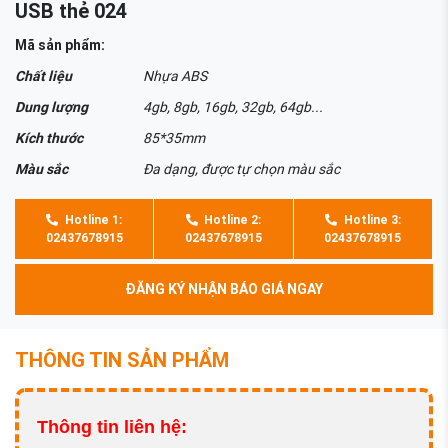
USB thẻ 024
Mã sản phẩm:
Chất liệu
Nhựa ABS
Dung lượng
4gb, 8gb, 16gb, 32gb, 64gb...
Kích thước
85*35mm
Màu sắc
Đa dạng, được tự chọn màu sắc
Hotline 1:
Hotline 2:
Hotline 3:
02437678915
02437678915
02437678915
ĐĂNG KÝ NHẬN BÁO GIÁ NGAY
THÔNG TIN SẢN PHẨM
Thông tin liên hệ: