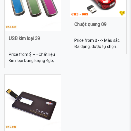
khắc laser USB-VG-07 do
khắc laser USB-VG-17 -
EPVINA sản xuất trực tiếp
USB gỗ khắc logo theo
yêu cầu
Chuột quang 09
USB kim loại 39
Price from $ --> Màu sắc
Đa dạng, được tự chọn
màu sắc Quy cách In lưới
Price from $ --> Chất liệu
Chuẩn giao tiếp Giao tiếp
Kim loại Dung lượng 4gb,
USB Chuột quang 09 -
8gb, 16gb, 32gb, 64gb...
Chuột quang in ấn logo
Màu sắc Đa dạng, được
thương hiệu của doanh
tự chọn màu sắc Quy
nghiệp.
cách In lưới, khắc laser