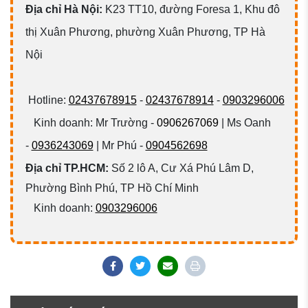
Đ
ịa chỉ Hà Nội:
K23 TT10, đường Foresa 1, Khu đô
thị Xuân Phương, phường Xuân Phương, TP Hà
Nội
Hotline:
02437678915
-
02437678914
-
0903296006
Kinh doanh: Mr Trường -
0906267069
| Ms Oanh
-
0936243069
| Mr Phú -
0904562698
Địa chỉ TP.HCM:
Số 2 lô A, Cư Xá Phú Lâm D,
Phường Bình Phú, TP Hồ Chí Minh
Kinh doanh:
0903296006