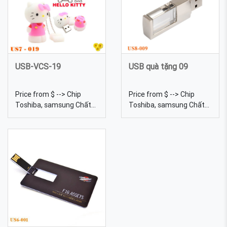
mã 06
USB-VCS-19
USB quà tặng 09
Price from $ --> Chip
Price from $ --> Chip
Toshiba, samsung Chất
Toshiba, samsung Chất
liệu Cao su Dung lượng
liệu Pha lê Dung lượng
4gb, 8gb, 16gb, 32gb,
4gb, 8gb, 16gb, 32gb,
64gb... Màu sắc Đa dạng,
64gb... Kích thước 6 Trọng
được tự chọn màu sắc
lượng 18g Màu sắc Đa
Quy cách In lưới USB cao
dạng, được tự chọn màu
su 19 - sản xuất USB cao
sắc USB pha lê 09 chất
su giá rẻ tại EPVINA
lượng số 1 Việt Nam