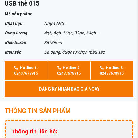
USB thẻ 015
Mã sản phẩm:
Chất liệu
Nhựa ABS
Dung lượng
4gb, 8gb, 16gb, 32gb, 64gb...
Kích thước
85*35mm
Màu sắc
Đa dạng, được tự chọn màu sắc
Hotline 1:
Hotline 2:
Hotline 3:
02437678915
02437678915
02437678915
ĐĂNG KÝ NHẬN BÁO GIÁ NGAY
THÔNG TIN SẢN PHẨM
Thông tin liên hệ: