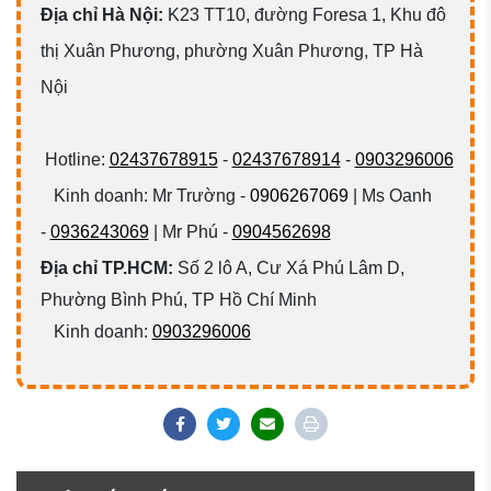
Đ
ịa chỉ Hà Nội:
K23 TT10, đường Foresa 1, Khu đô
thị Xuân Phương, phường Xuân Phương, TP Hà
Nội
Hotline:
02437678915
-
02437678914
-
0903296006
Kinh doanh: Mr Trường -
0906267069
| Ms Oanh
-
0936243069
| Mr Phú -
0904562698
Địa chỉ TP.HCM:
Số 2 lô A, Cư Xá Phú Lâm D,
Phường Bình Phú, TP Hồ Chí Minh
Kinh doanh:
0903296006