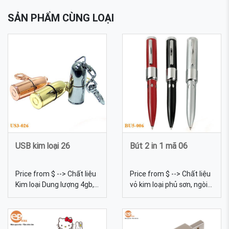
SẢN PHẨM CÙNG LOẠI
USB kim loại 26
Bút 2 in 1 mã 06
Price from $ --> Chất liệu
Price from $ --> Chất liệu
Kim loại Dung lượng 4gb,
vỏ kim loại phủ sơn, ngòi
8gb, 16gb, 32gb, 64gb...
bi. Dung lượng 4gb, 8gb,
Màu sắc Đa dạng, được
16gb, 32gb, 64gb... Màu
tự chọn màu sắc Quy
sắc Đa dạng, được tự
cách In lưới, khắc laser
chọn màu sắc Bút 2 in 1