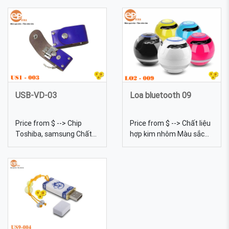
8gb, 16gb, 32gb, 64gb...
Trọng lượng 18g Màu sắc
Màu sắc Đa dạng, được
Đa dạng, được tự chọn
tự chọn màu sắc Quy
màu sắc USB kim loại Kiểu
cách In ép nhũ, in lưới, dập
nắp xoay 360 độ - Sản
chìm USB da 07 - In USB
xuất USB kim loại theo
da theo yêu cầu giá tốt
yêu cầu
nhất tại EPVINA
USB-VD-03
Loa bluetooth 09
Price from $ --> Chip
Price from $ --> Chất liệu
Toshiba, samsung Chất
hợp kim nhôm Màu sắc
liệu Da Dung lượng 4gb,
Bạc,đỏ, xanh dương, xanh,
8gb, 16gb, 32gb, 64gb...
cam, đen Loa bluetooth
Màu sắc Đa dạng, được
09 - In logo lên Loa
tự chọn màu sắc Quy
Bluetooth quà tặng
cách In ép nhũ, in lưới, dập
khuyến mãi. Chất liệu hợp
chìm USB da 03 - sản xuất
kim nhôm.
USB da giá tốt tại EPVINA