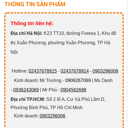
THÔNG TIN SẢN PHẨM
Thông tin liên hệ:
Đ
ịa chỉ Hà Nội:
K23 TT10, đường Foresa 1, Khu đô
thị Xuân Phương, phường Xuân Phương, TP Hà
Nội
Hotline:
02437678915
-
02437678914
-
0903296006
Kinh doanh: Mr Trường -
0906267069
| Ms Oanh
-
0936243069
| Mr Phú -
0904562698
Địa chỉ TP.HCM:
Số 2 lô A, Cư Xá Phú Lâm D,
Phường Bình Phú, TP Hồ Chí Minh
Kinh doanh:
0903296006