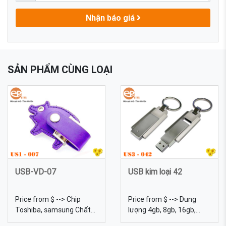
Nhận báo giá
SẢN PHẨM CÙNG LOẠI
USB-VD-07
USB kim loại 42
Price from $ --> Chip
Price from $ --> Dung
Toshiba, samsung Chất
lượng 4gb, 8gb, 16gb,
liệu Da Dung lượng 4gb,
32gb, 64gb... Kích thước 6