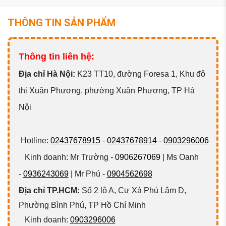
THÔNG TIN SẢN PHẨM
Thông tin liên hệ:
Đ
ịa chỉ Hà Nội:
K23 TT10, đường Foresa 1, Khu đô
thị Xuân Phương, phường Xuân Phương, TP Hà
Nội
Hotline:
02437678915
-
02437678914
-
0903296006
Kinh doanh: Mr Trường -
0906267069
| Ms Oanh
-
0936243069
| Mr Phú -
0904562698
Địa chỉ TP.HCM:
Số 2 lô A, Cư Xá Phú Lâm D,
Phường Bình Phú, TP Hồ Chí Minh
Kinh doanh:
0903296006