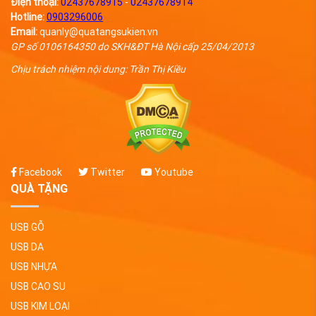
Điện thoại:
02437678915
-
02437678914
Hotline:
0903296006
Email:
quanly@quatangsukien.vn
GP số 0106164350 do SKH&ĐT Hà Nội cấp 25/04/2013
Chịu trách nhiệm nội dung: Trần Thị Kiều
Facebook
Twitter
Youtube
QUÀ TẶNG
USB GỖ
USB DA
USB NHỰA
USB CAO SU
USB KIM LOẠI