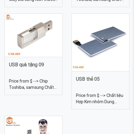
12,2*4,5*2,3cm Màu sắc
liệu Gỗ Dung lượng 4gb,
Đa dạng, được tự chọn
8gb, 16gb, 32gb, 64gb...
màu sắc Quy cách Hộp
Kích thước 62*20*10mm.
giấy, có phần nhựa trong
Trọng lượng: 18g Màu sắc
suốt nhìn được USB bên
Đa dạng, được tự chọn
trong Hộp giấy 020 sử
màu sắc Quy cách In lưới,
dụng làm quà tặng cho
khắc laser USB-VG-02 giá
khách hàng, với mục đích
rẻ, in Logo theo yêu cầu
chính là để đựng USB
USB quà tặng 09
USB thẻ 05
Price from $ --> Chip
Toshiba, samsung Chất
liệu Pha lê Dung lượng
Price from $ --> Chất liệu
4gb, 8gb, 16gb, 32gb,
Hợp Kim nhôm Dung
64gb... Kích thước 6 Trọng
lượng 4gb, 8gb, 16gb,
lượng 18g Màu sắc Đa
32gb, 64gb... Kích thước
dạng, được tự chọn màu
85*55mm Màu sắc Màu
sắc USB pha lê 09 chất
ánh kim Quy cách Khắc
lượng số 1 Việt Nam
lazer, dập hoặc in logo lên