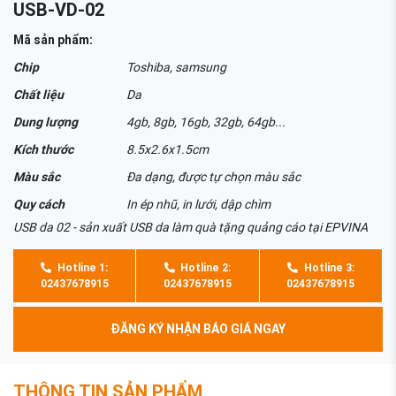
USB-VD-02
Mã sản phẩm:
Chip
Toshiba, samsung
Chất liệu
Da
Dung lượng
4gb, 8gb, 16gb, 32gb, 64gb...
Kích thước
8.5x2.6x1.5cm
Màu sắc
Đa dạng, được tự chọn màu sắc
Quy cách
In ép nhũ, in lưới, dập chìm
USB da 02 - sản xuất USB da làm quà tặng quảng cáo tại EPVINA
Hotline 1:
Hotline 2:
Hotline 3:
02437678915
02437678915
02437678915
ĐĂNG KÝ NHẬN BÁO GIÁ NGAY
THÔNG TIN SẢN PHẨM