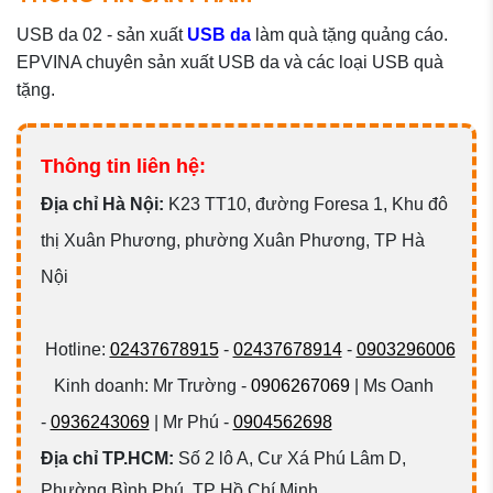
USB da 02 - sản xuất
USB da
làm quà tặng quảng cáo.
EPVINA chuyên sản xuất USB da và các loại USB quà
tặng.
Thông tin liên hệ:
Đ
ịa chỉ Hà Nội:
K23 TT10, đường Foresa 1, Khu đô
thị Xuân Phương, phường Xuân Phương, TP Hà
Nội
Hotline:
02437678915
-
02437678914
-
0903296006
Kinh doanh: Mr Trường -
0906267069
| Ms Oanh
-
0936243069
| Mr Phú -
0904562698
Địa chỉ TP.HCM:
Số 2 lô A, Cư Xá Phú Lâm D,
Phường Bình Phú, TP Hồ Chí Minh