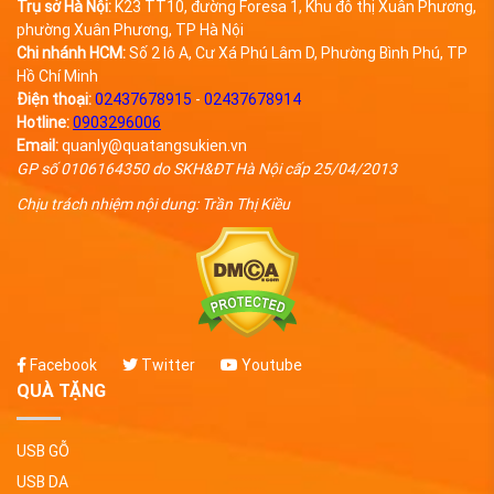
Trụ sở Hà Nội:
K23 TT10, đường Foresa 1, Khu đô thị Xuân Phương,
phường Xuân Phương, TP Hà Nội
Chi nhánh HCM:
Số 2 lô A, Cư Xá Phú Lâm D, Phường Bình Phú, TP
Hồ Chí Minh
Điện thoại:
02437678915
-
02437678914
Hotline:
0903296006
Email:
quanly@quatangsukien.vn
GP số 0106164350 do SKH&ĐT Hà Nội cấp 25/04/2013
Chịu trách nhiệm nội dung: Trần Thị Kiều
Facebook
Twitter
Youtube
QUÀ TẶNG
USB GỖ
USB DA