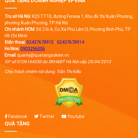
QUÀ TẶNG DOANH NGHIỆP EPVINA
Trụ sở Hà Nội:
K23 TT10, đường Foresa 1, Khu đô thị Xuân Phương,
phường Xuân Phương, TP Hà Nội
Chi nhánh HCM:
Số 2 lô A, Cư Xá Phú Lâm D, Phường Bình Phú, TP
Hồ Chí Minh
Điện thoại:
02437678915
-
02437678914
Hotline:
0903296006
Email:
quanly@quatangsukien.vn
GP số 0106164350 do SKH&ĐT Hà Nội cấp 25/04/2013
Chịu trách nhiệm nội dung: Trần Thị Kiều
Facebook
Twitter
Youtube
QUÀ TẶNG