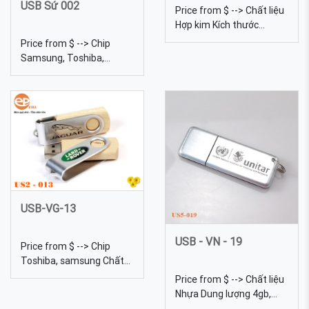
USB Sứ 002
Price from $ --> Chất liệu
Hợp kim Kích thước
91.5*21 mm Màu sắc
Price from $ --> Chip
đen, hồng, đỏ, lục lam,
Samsung, Toshiba,
chàm, tím Quy cách In
Kingston... Chất liệu Sứ
lưới, khắc laser Sạc dự
Dung lượng 4gb, 8gb,
phòng 01 - pin sạc dự
16gb, 32gb, 64gb... Kích
phòng quà tặng in logo
thước 6 Trọng lượng 18g
theo yêu cầu
Màu sắc Đa dạng, được
tự chọn màu sắc Quy
cách In lưới USB Sứ - Sản
xuất và in logo theo yêu
cầu
USB-VG-13
USB - VN - 19
Price from $ --> Chip
Toshiba, samsung Chất
liệu Gỗ Dung lượng 4gb,
Price from $ --> Chất liệu
8gb, 16gb, 32gb, 64gb...
Nhựa Dung lượng 4gb,
Kích thước 60*20*15mm
8gb, 16gb, 32gb, 64gb...