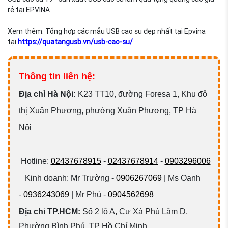
rẻ tại EPVINA
Xem thêm: Tổng hợp các mẫu USB cao su đẹp nhất tại Epvina
tại
https://quatangusb.vn/usb-cao-su/
Thông tin liên hệ:
Đ
ịa chỉ Hà Nội:
K23 TT10, đường Foresa 1, Khu đô
thị Xuân Phương, phường Xuân Phương, TP Hà
Nội
Hotline:
02437678915
-
02437678914
-
0903296006
Kinh doanh: Mr Trường -
0906267069
| Ms Oanh
-
0936243069
| Mr Phú -
0904562698
Địa chỉ TP.HCM:
Số 2 lô A, Cư Xá Phú Lâm D,
Phường Bình Phú, TP Hồ Chí Minh