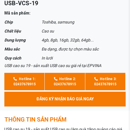
USB-VCS-19
Mã sản phẩm:
Chip
Toshiba, samsung
Chất liệu
Cao su
Dung lượng
4gb, 8gb, 16gb, 32gb, 64gb...
Màu sắc
Đa dạng, được tự chọn màu sắc
Quy cách
In lưới
USB cao su 19 - sản xuất USB cao su giá rẻ tại EPVINA
Hotline 1:
Hotline 2:
Hotline 3:
02437678915
02437678915
02437678915
ĐĂNG KÝ NHẬN BÁO GIÁ NGAY
THÔNG TIN SẢN PHẨM
USB cao su 19 - sản xuất USB cao su làm quà tặng quảng cáo giá