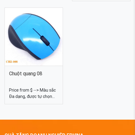
Trọng lượng 25g Màu sắc
Kích thước 6cm*2cm Màu
Đa dạng, được tự chọn
sắc Đa dạng, được tự
màu sắc Quy cách In lưới,
chọn màu sắc Quy cách In
khắc laser USB vỏ gỗ 13 -
lưới, in chuyển nhiệt
sản xuất USB theo yêu
cầu giá rẻ nhất
Chuột quang 08
Price from $ --> Màu sắc
Đa dạng, được tự chọn
màu sắc Quy cách In lưới
Chuẩn giao tiếp Giao tiếp
USB Chuột quang 08 - sản
xuất chuột quang theo
yêu cầu làm quà tặng