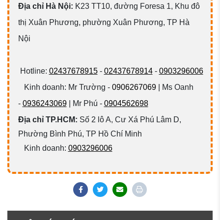
Đ
ịa chỉ Hà Nội:
K23 TT10, đường Foresa 1, Khu đô
thị Xuân Phương, phường Xuân Phương, TP Hà
Nội
Hotline:
02437678915
-
02437678914
-
0903296006
Kinh doanh: Mr Trường -
0906267069
| Ms Oanh
-
0936243069
| Mr Phú -
0904562698
Địa chỉ TP.HCM:
Số 2 lô A, Cư Xá Phú Lâm D,
Phường Bình Phú, TP Hồ Chí Minh
Kinh doanh:
0903296006