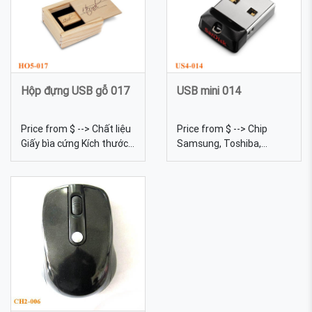
mẫu mã, in ấn logo theo
Màu sắc Đa dạng, được
yêu cầu
tự chọn màu sắc Quy
cách In lưới USB Sứ - Sản
xuất và in logo theo yêu
cầu
Hộp đựng USB gỗ 017
USB mini 014
Price from $ --> Chất liệu
Price from $ --> Chip
Giấy bìa cứng Kích thước
Samsung, Toshiba,
12,2*4,5*2,3cm Màu sắc
Kingston... Dung lượng
Đa dạng, được tự chọn
4gb, 8gb, 16gb, 32gb,
màu sắc Quy cách Hộp
64gb... Kích thước 6 Trọng
giấy, có phần nhựa trong
lượng 18g Màu sắc Đa
suốt nhìn được USB bên
dạng, được tự chọn màu
trong Hộp đựng USB gỗ
sắc USB mini 014 được
017 sử dụng gỗ, có thể in
thiết kế với màu trắng
ấn, khắc Laser Logo lên
đen nam tính mang lại ấn
hộp
tượng tuyệt vời cho người
được tặng đồng thời nếu
bật được cá tính của họ