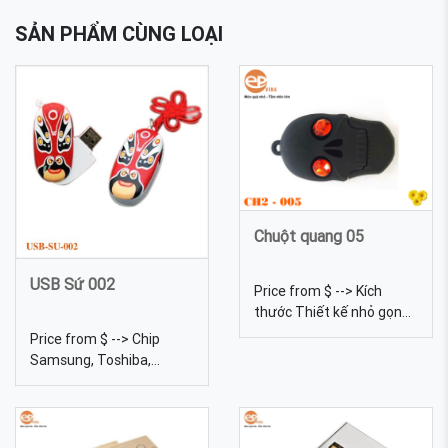
SẢN PHẨM CÙNG LOẠI
Chuột quang 05
USB Sứ 002
Price from $ --> Kích
thước Thiết kế nhỏ gọn
Màu sắc Đa dạng, được
Price from $ --> Chip
tự chọn màu sắc Quy
Samsung, Toshiba,
cách In lưới Chuẩn giao
Kingston... Chất liệu Sứ
tiếp Giao tiếp USB Chuột
Dung lượng 4gb, 8gb,
quang 05 - sản xuất
16gb, 32gb, 64gb... Kích
chuột quang kích thước,
thước 6 Trọng lượng 18g