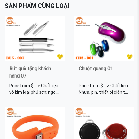
SẢN PHẨM CÙNG LOẠI
Bút quà tặng khách
Chuột quang 01
hàng 07
Price from $ --> Chất liệu
Price from $ --> Chất liệu
vỏ kim loại phủ sơn; ngòi
Nhựa, pin, thiết bị điện tử
bi Dung lượng 2Gb, 4Gb,
Kích thước Theo mẫu
8Gb, 16Gb, 32 Gb... Màu
thực tế sản xuất Màu sắc
sắc Đa dạng, được tự
Đa dạng, được tự chọn
chọn màu sắc Bút quà
màu sắc Quy cách In lưới
tặng khách hàng 07
Chuẩn giao tiếp Giao tiếp
USB Chuột quang 01 - sản
xuất chuột quang theo