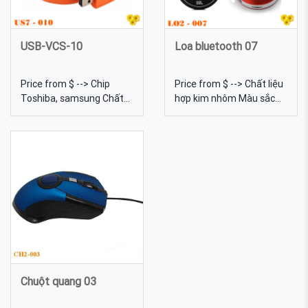
yêu cầu làm quà tặng
USB-VCS-10
Loa bluetooth 07
Price from $ --> Chip
Price from $ --> Chất liệu
Toshiba, samsung Chất
hợp kim nhôm Màu sắc
liệu Cao su, nhựa PVC
Bạc,đỏ, xanh dương, xanh,
Dung lượng 4gb, 8gb,
cam, đen Loa bluetooth
16gb, 32gb, 64gb... Màu
07 - In logo lên Loa
sắc Đa dạng, được tự
Bluetooth quà tặng
chọn màu sắc Quy cách In
khuyến mãi
lưới USB cao su 10 - sản
xuất USB vỏ cao su quà
tặng quảng cáo tại
EPVINA
Chuột quang 03