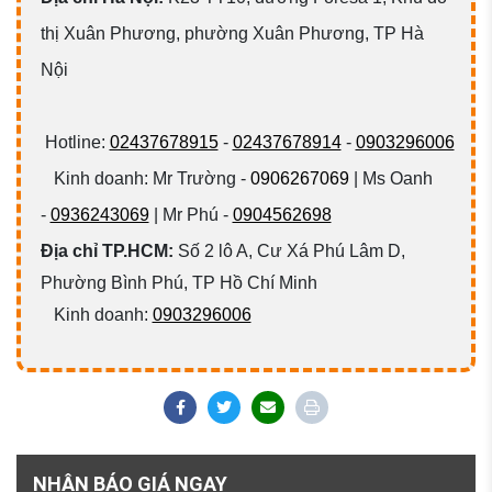
thị Xuân Phương, phường Xuân Phương, TP Hà
Nội
Hotline:
02437678915
-
02437678914
-
0903296006
Kinh doanh: Mr Trường -
0906267069
| Ms Oanh
-
0936243069
| Mr Phú -
0904562698
Địa chỉ TP.HCM:
Số 2 lô A, Cư Xá Phú Lâm D,
Phường Bình Phú, TP Hồ Chí Minh
Kinh doanh:
0903296006
NHẬN BÁO GIÁ NGAY