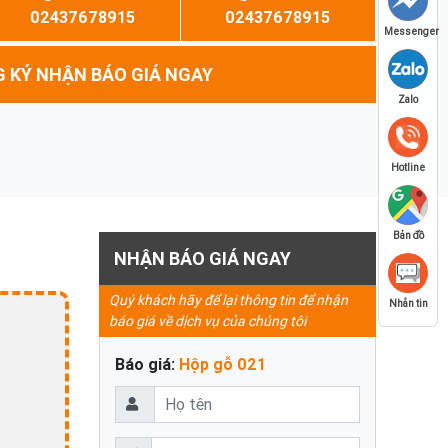
02437678915
02437678915
Messenger
 KÝ NHẬN BÁO GIÁ NGAY
Zalo
Hotline
Bản đồ
NHẬN BÁO GIÁ NGAY
Quý khách hãy để lại thông tin để nhận
Nhắn tin
báo giá về dịch vụ của chúng tôi
Báo giá:
Hộp gỗ 021