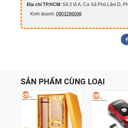
Địa chỉ TP.HCM:
Số 2 lô A, Cư Xá Phú Lâm D, P
Kinh doanh:
0903296006
SẢN PHẨM CÙNG LOẠI