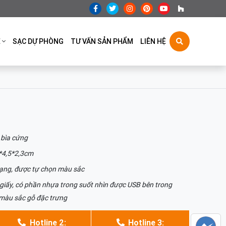
Ệ
SẠC DỰ PHÒNG
TƯ VẤN SẢN PHẨM
LIÊN HỆ
 bìa cứng
*4,5*2,3cm
ạng, được tự chọn màu sắc
giấy, có phần nhựa trong suốt nhìn được USB bên trong
 màu sắc gỗ đặc trưng
Hotline 2:
Hotline 3: