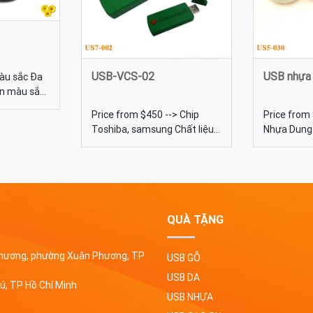
USB-VCS-02
USB nhựa
Màu sắc Đa
ọn màu sắc
huẩn giao
Price from $450 --> Chip
Price from 
B Chuột
Toshiba, samsung Chất liệu
Nhựa Dung 
quang in ấn
Cao su, nhựa PVC Dung
16gb, 32gb,
 của doanh
lượng 4gb, 8gb, 16gb,32gb,
thước 5cm
64gb, 128gb Màu sắc Đa
dạng, được
dạng, có thể tự chọn màu
Quy cách In
sắc Quy cách In lưới USB cao
nhiệt
su có màu sắc, hình dáng đa
QUÀ TẶNG
dạng, có thể dùng vỏ cao su
có sẵn hoặc tạo mẫu vỏ cao
 Phương, phường Xuân Phương, TP
USB GỖ
su theo yêu cầu.
USB DA
ú, TP Hồ Chí Minh
USB NHỰA