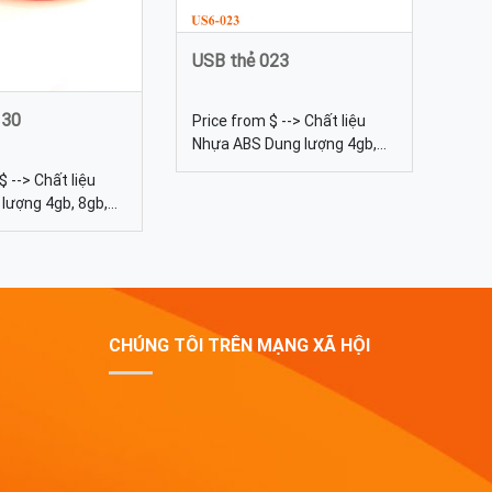
USB thẻ 023
 30
Price from $ --> Chất liệu
Nhựa ABS Dung lượng 4gb,
8gb, 16gb, 32gb, 64gb... Kích
$ --> Chất liệu
thước 85*35mm Màu sắc Đa
lượng 4gb, 8gb,
dạng, được tự chọn màu sắc
 64gb... Kích
*3cm Màu sắc Đa
 tự chọn màu sắc
 lưới, in chuyển
CHÚNG TÔI TRÊN MẠNG XÃ HỘI