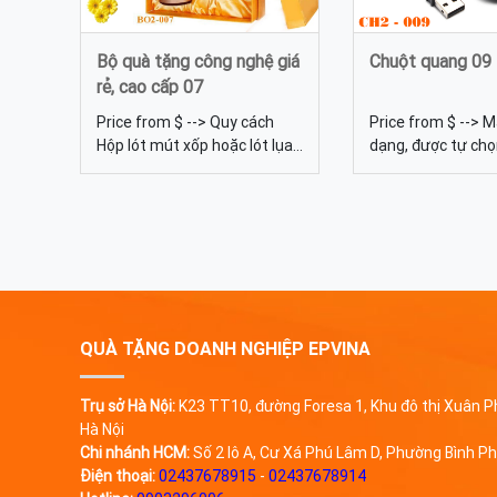
Bộ quà tặng công nghệ giá
Chuột quang 09
rẻ, cao cấp 07
Price from $ --> Quy cách
Price from $ --> 
Hộp lót mút xốp hoặc lót lụa,
dạng, được tự ch
In hoặc khắc (laser) logo 1
Quy cách In lưới C
hoặc 2 mặt theo yêu cầu Bộ
tiếp Giao tiếp US
quà tặng công nghệ 07 - bộ
quang 09 - Chuột 
giftset quà tặng doanh
logo thương hiệu
nghiệp cao cấp. Bộ quà tặng
nghiệp.
công nghệ bao gồm các sản
phẩm: USB, bình giữ nhiệt,
sạc dự ...
QUÀ TẶNG DOANH NGHIỆP EPVINA
Trụ sở Hà Nội:
K23 TT10, đường Foresa 1, Khu đô thị Xuân
Hà Nội
Chi nhánh HCM:
Số 2 lô A, Cư Xá Phú Lâm D, Phường Bình Ph
Điện thoại:
02437678915
-
02437678914