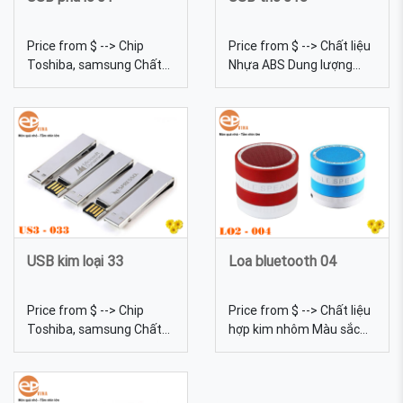
Price from $ --> Chip
Price from $ --> Chất liệu
Toshiba, samsung Chất
Nhựa ABS Dung lượng
liệu Pha lê Dung lượng
4gb, 8gb, 16gb, 32gb,
4gb, 8gb, 16gb, 32gb,
64gb... Kích thước
64gb... USB pha lê 01 -
85*35mm Màu sắc Đa
Cung cấp USB pha lê cao
dạng, được tự chọn màu
cấp làm quà tặng khách
sắc
hàng
USB kim loại 33
Loa bluetooth 04
Price from $ --> Chip
Price from $ --> Chất liệu
Toshiba, samsung Chất
hợp kim nhôm Màu sắc
liệu Kim loại Dung lượng
Đa dạng, được tự chọn
4gb, 8gb, 16gb, 32gb,
màu sắc Loa bluetooth
64gb... Màu sắc Đa dạng,
04 - Sản xuất Loa