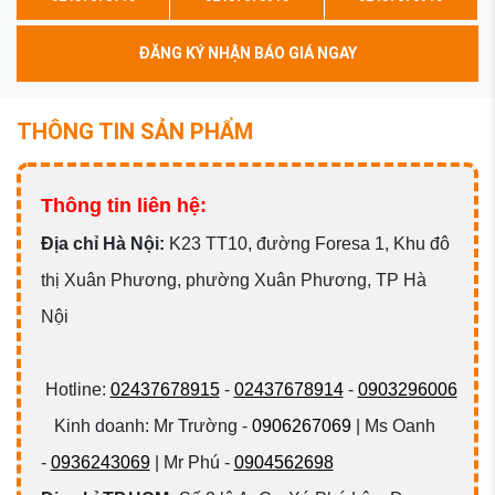
ĐĂNG KÝ NHẬN BÁO GIÁ NGAY
THÔNG TIN SẢN PHẨM
Thông tin liên hệ:
Đ
ịa chỉ Hà Nội:
K23 TT10, đường Foresa 1, Khu đô
thị Xuân Phương, phường Xuân Phương, TP Hà
Nội
Hotline:
02437678915
-
02437678914
-
0903296006
Kinh doanh: Mr Trường -
0906267069
| Ms Oanh
-
0936243069
| Mr Phú -
0904562698