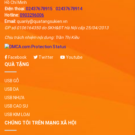
Hồ Chí Minh
Điện thoại:
02437678915
-
02437678914
Hotline:
0903296006
Email:
quanly@quatangsukien.vn
GP số 0106164350 do SKH&ĐT Hà Nội cấp 25/04/2013
Chịu trách nhiệm nội dung: Trần Thị Kiều
Facebook
Twitter
Youtube
QUÀ TẶNG
USB GỖ
USB DA
USB NHỰA
USB CAO SU
USB KIM LOẠI
CHÚNG TÔI TRÊN MẠNG XÃ HỘI