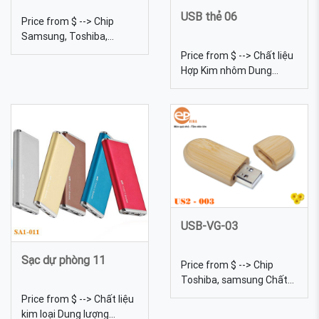
USB thẻ 06
Price from $ --> Chip
Samsung, Toshiba,
Kingston... Dung lượng
Price from $ --> Chất liệu
4gb, 8gb, 16gb, 32gb,
Hợp Kim nhôm Dung
64gb... Kích thước 6 Trọng
lượng 4gb, 8gb, 16gb,
lượng 18g Màu sắc Đa
32gb, 64gb... Kích thước
dạng, được tự chọn màu
85*55mm Màu sắc Màu
sắc USB mini 012 với thiết
ánh kim Quy cách Khắc
kế toàn tông màu trắng
lazer, dập hoặc in logo lên
bạc nêu bật sự mạnh mẽ
bề mặt
của của chủ sở hữu, đồng
thời nhấn mạnh thêm vẻ
sang trọng mà hoàn ...
USB-VG-03
Sạc dự phòng 11
Price from $ --> Chip
Toshiba, samsung Chất
liệu Gỗ Dung lượng 4gb,
Price from $ --> Chất liệu
8gb, 16gb, 32gb, 64gb...
kim loại Dung lượng