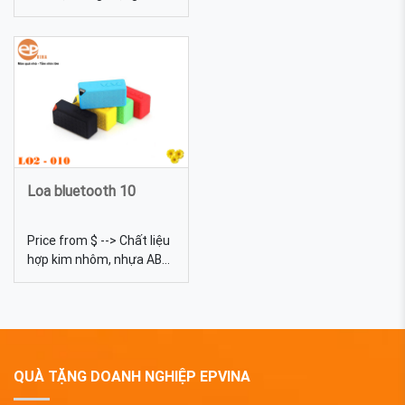
Kích thước 60*19*10mm
4600mAh Kích thước
Màu sắc Đa dạng, được
7.8*55*88 mm Trọng
tự chọn màu sắc Quy
lượng 18g Màu sắc Đa
cách In lưới, khắc laser
dạng, được tự chọn màu
USB-VG-03 quà tặng số 1
sắc Quy cách In lưới, khắc
cho đối tác, công ty
laser Sạc dự phòng 11 -
pin sạc dự phòng quà
tặng in logo theo yêu cầu.
Sạc dự phòng có vỏ làm
bằng kim loại. Có thể in
Loa bluetooth 10
lưới hoặc khắc ...
Price from $ --> Chất liệu
hợp kim nhôm, nhựa ABS
Màu sắc Bạc,đỏ, xanh
dương, xanh, cam, đen
Loa bluetooth 10 - In logo
lên Loa Bluetooth quà
tặng khuyến mãi
QUÀ TẶNG DOANH NGHIỆP EPVINA