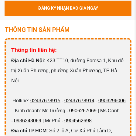
ĐĂNG KÝ NHẬN BÁO GIÁ NGAY
THÔNG TIN SẢN PHẨM
Thông tin liên hệ:
Đ
ịa chỉ Hà Nội:
K23 TT10, đường Foresa 1, Khu đô
thị Xuân Phương, phường Xuân Phương, TP Hà
Nội
Hotline:
02437678915
-
02437678914
-
0903296006
Kinh doanh: Mr Trường -
0906267069
| Ms Oanh
-
0936243069
| Mr Phú -
0904562698
Địa chỉ TP.HCM:
Số 2 lô A, Cư Xá Phú Lâm D,