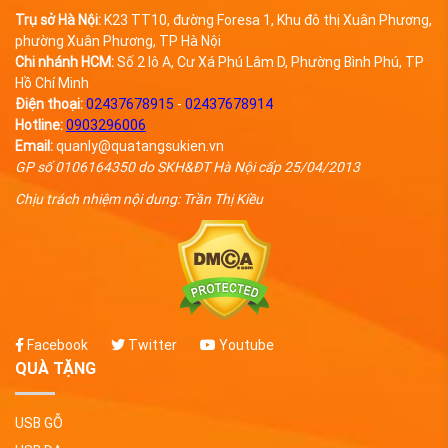
Trụ sở Hà Nội:
K23 TT10, đường Foresa 1, Khu đô thị Xuân Phương,
phường Xuân Phương, TP Hà Nội
Chi nhánh HCM:
Số 2 lô A, Cư Xá Phú Lâm D, Phường Bình Phú, TP
Hồ Chí Minh
Điện thoại:
02437678915
-
02437678914
Hotline:
0903296006
Email:
quanly@quatangsukien.vn
GP số 0106164350 do SKH&ĐT Hà Nội cấp 25/04/2013
Chịu trách nhiệm nội dung: Trần Thị Kiều
Facebook
Twitter
Youtube
QUÀ TẶNG
USB GỖ